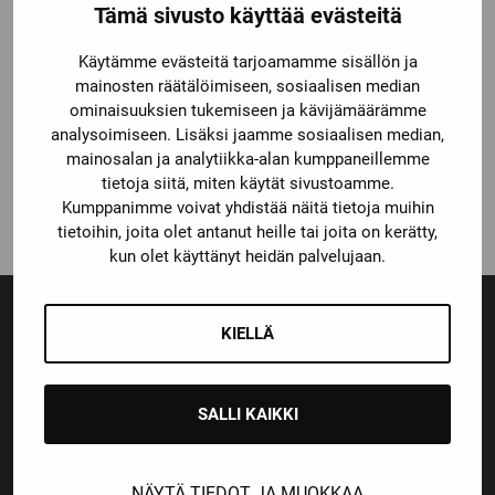
Tämä sivusto käyttää evästeitä
Käytämme evästeitä tarjoamamme sisällön ja
mainosten räätälöimiseen, sosiaalisen median
ominaisuuksien tukemiseen ja kävijämäärämme
CCM
analysoimiseen. Lisäksi jaamme sosiaalisen median,
CCM FV1 KOKO VISIIRI
mainosalan ja analytiikka-alan kumppaneillemme
tietoja siitä, miten käytät sivustoamme.
69,90
€
Kumppanimme voivat yhdistää näitä tietoja muihin
tietoihin, joita olet antanut heille tai joita on kerätty,
kun olet käyttänyt heidän palvelujaan.
KIELLÄ
Ensiluokkainen palvelu
Monipuoliset maksutavat
SALLI KAIKKI
NÄYTÄ TIEDOT JA MUOKKAA