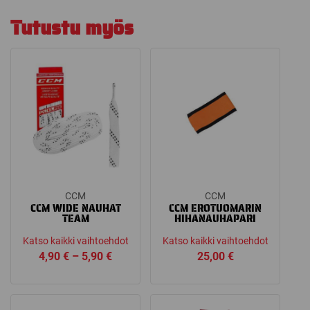
Tutustu myös
CCM
CCM
CCM WIDE NAUHAT
CCM EROTUOMARIN
TEAM
HIHANAUHAPARI
Katso kaikki vaihtoehdot
Katso kaikki vaihtoehdot
Price
4,90
€
–
5,90
€
25,00
€
range:
4,90 €
through