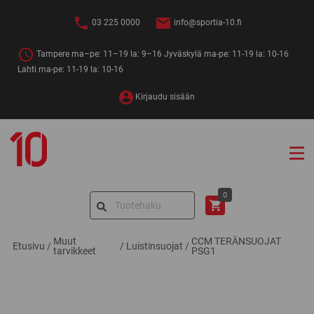
Siirry
sisältöön
03 225 0000
info@sportia-10.fi
Tampere ma–pe: 11–19 la: 9–16 Jyväskylä ma-pe: 11-19 la: 10-16
Lahti ma-pe: 11-19 la: 10-16
Kirjaudu sisään
Sportia-
10
Search
0
for:
Muut
CCM TERÄNSUOJAT
Etusivu
/
/
Luistinsuojat
/
tarvikkeet
PSG1