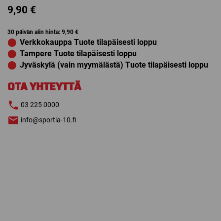
9,90
€
30 päivän alin hinta:
9,90
€
⬤
Verkkokauppa Tuote tilapäisesti loppu
⬤
Tampere Tuote tilapäisesti loppu
⬤
Jyväskylä (vain myymälästä) Tuote tilapäisesti loppu
OTA YHTEYTTÄ
03 225 0000
info@sportia-10.fi