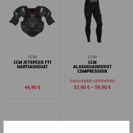
5,90 €
CCM
CCM
CCM JETSPEED FT1
CCM
HARTIASUOJAT
ALASUOJAHOUSUT
COMPRESSION
Katso kaikki vaihtoehdot
Price
44,90
€
57,90
€
–
59,90
€
range:
57,90 €
through
59,90 €