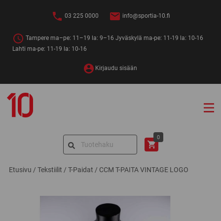
Siirry
sisältöön
03 225 0000
info@sportia-10.fi
Tampere ma–pe: 11–19 la: 9–16 Jyväskylä ma-pe: 11-19 la: 10-16
Lahti ma-pe: 11-19 la: 10-16
Kirjaudu sisään
Sportia-
10
Search
0
for:
Etusivu
/
Tekstiilit
/
T-Paidat
/
CCM T-PAITA VINTAGE LOGO