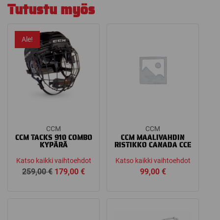
Tutustu myös
Ale!
CCM
CCM
CCM TACKS 910 COMBO
CCM MAALIVAHDIN
KYPÄRÄ
RISTIKKO CANADA CCE
Katso kaikki vaihtoehdot
Katso kaikki vaihtoehdot
Alkuperäinen
Nykyinen
259,00
€
179,00
€
99,00
€
hinta
hinta
oli:
on:
259,00 €.
179,00 €.