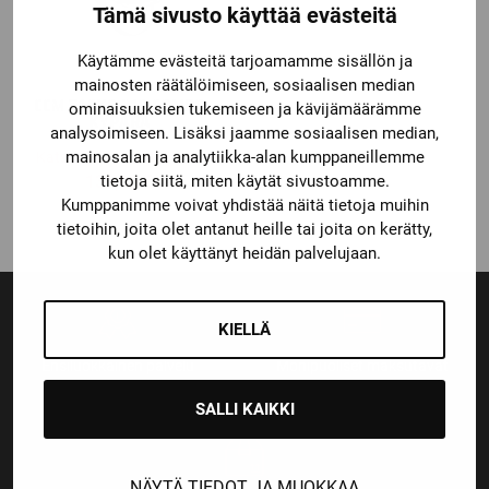
Tämä sivusto käyttää evästeitä
Käytämme evästeitä tarjoamamme sisällön ja
mainosten räätälöimiseen, sosiaalisen median
CCM
CCM TACKS 310 COMBO
ominaisuuksien tukemiseen ja kävijämäärämme
KYPÄRÄ
analysoimiseen. Lisäksi jaamme sosiaalisen median,
mainosalan ja analytiikka-alan kumppaneillemme
Katso kaikki vaihtoehdot
tietoja siitä, miten käytät sivustoamme.
139,00
€
Kumppanimme voivat yhdistää näitä tietoja muihin
tietoihin, joita olet antanut heille tai joita on kerätty,
kun olet käyttänyt heidän palvelujaan.
KIELLÄ
Ensiluokkainen palvelu
Monipuoliset maksutavat
SALLI KAIKKI
NÄYTÄ TIEDOT JA MUOKKAA