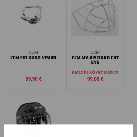
CCM
CCM
CCM FV1 KOKO VISIIRI
CCM MV-RISTIKKO CAT
EYE
Katso kaikki vaihtoehdot
69,90
€
99,00
€