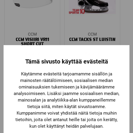
CCM
CCM
CCM VISIIRI VR11
CCM TACKS ST LUISTIN
SHORT CUT
49,90
€
69,90
€
Tämä sivusto käyttää evästeitä
Käytämme evästeitä tarjoamamme sisällön ja
mainosten räätälöimiseen, sosiaalisen median
ominaisuuksien tukemiseen ja kävijämäärämme
analysoimiseen. Lisäksi jaamme sosiaalisen median,
mainosalan ja analytiikka-alan kumppaneillemme
tietoja siitä, miten käytät sivustoamme.
Kumppanimme voivat yhdistää näitä tietoja muihin
tietoihin, joita olet antanut heille tai joita on kerätty,
kun olet käyttänyt heidän palvelujaan.