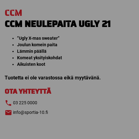
CCM
CCM NEULEPAITA UGLY 21
”Ugly X-mas sweater”
Joulun komein paita
Lämmin päällä
Komeat yksityiskohdat
Aikuisten koot
Tuotetta ei ole varastossa eikä myytävänä.
OTA YHTEYTTÄ
03 225 0000
info@sportia-10.fi