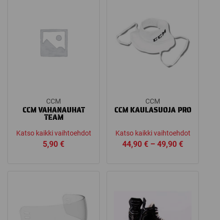
CCM
CCM
CCM VAHANAUHAT
CCM KAULASUOJA PRO
TEAM
Katso kaikki vaihtoehdot
Katso kaikki vaihtoehdot
Price
5,90
€
44,90
€
–
49,90
€
range:
44,90 €
through
49,90 €