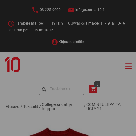
Siirry
sisältöön
03 225 0000
info@sportia-10.fi
Tampere ma–pe: 11–19 la: 9–16 Jyväskylä ma-pe: 11-19 la: 10-16
Lahti ma-pe: 11-19 la: 10-16
Kirjaudu sisään
Sportia-
10
Search
0
for:
Collegepaidat ja
CCM NEULEPAITA
Etusivu
/
Tekstiilit
/
/
hupparit
UGLY 21