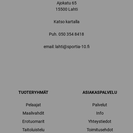
Ajokatu 65
15500 Lahti
Katso kartalla
Puh.
050 354 8418
email: lahti@sportia-10.fi
TUOTERYHMÄT
ASIAKASPALVELU
Pelaajat
Palvelut
Maalivahdit
Info
Erotuomarit
Yhteystiedot
Taitoluistelu
Toimitusehdot