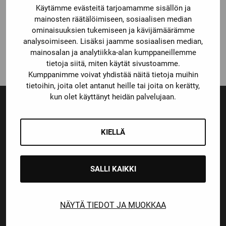
CCM
Käytämme evästeitä tarjoamamme sisällön ja
CCM VAHANAUHAT
TEAM
mainosten räätälöimiseen, sosiaalisen median
ominaisuuksien tukemiseen ja kävijämäärämme
Katso kaikki vaihtoehdot
analysoimiseen. Lisäksi jaamme sosiaalisen median,
5,90
€
mainosalan ja analytiikka-alan kumppaneillemme
tietoja siitä, miten käytät sivustoamme.
Kumppanimme voivat yhdistää näitä tietoja muihin
tietoihin, joita olet antanut heille tai joita on kerätty,
kun olet käyttänyt heidän palvelujaan.
Ensiluokkainen palvelu
Monipuoliset maksutavat
KIELLÄ
SALLI KAIKKI
Nopeat toimitusajat
NÄYTÄ TIEDOT JA MUOKKAA