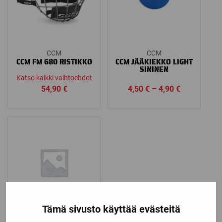
CCM
CCM
CCM FM 680 RISTIKKO
CCM JÄÄKIEKKO LIGHT
SININEN
Katso kaikki vaihtoehdot
Price
54,90
€
4,50
€
–
4,90
€
range:
4,50 €
through
4,90 €
Tämä sivusto käyttää evästeitä