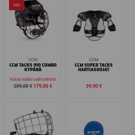
Ale!
CCM
CCM
CCM TACKS 910 COMBO
CCM SUPER TACKS
KYPÄRÄ
HARTIASUOJAT
Katso kaikki vaihtoehdot
Alkuperäinen
Nykyinen
259,00
€
179,00
€
39,90
€
hinta
hinta
oli:
on:
259,00 €.
179,00 €.