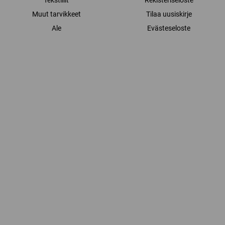
Tekstiilit
Rekisteriseloste
Muut tarvikkeet
Tilaa uusiskirje
Ale
Evästeseloste