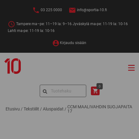
Siirry
sisältöön
03 225 0000
info@sportia-10.fi
Tampere ma–pe: 11–19 la: 9–16 Jyväskylä ma-pe: 11-19 la: 10-16
Lahti ma-pe: 11-19 la: 10-16
Kirjaudu sisään
Sportia-
10
Search
0
for:
CCM MAALIVAHDIN SUOJAPAITA
Etusivu
/
Tekstiilit
/
Aluspaidat
/
17