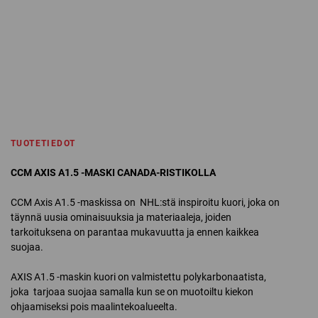
TUOTETIEDOT
CCM AXIS A1.5 -MASKI CANADA-RISTIKOLLA
CCM Axis A1.5 -maskissa on NHL:stä inspiroitu kuori, joka on
täynnä uusia ominaisuuksia ja materiaaleja, joiden
tarkoituksena on parantaa mukavuutta ja ennen kaikkea
suojaa.
AXIS A1.5 -maskin kuori on valmistettu polykarbonaatista,
joka tarjoaa suojaa samalla kun se on muotoiltu kiekon
ohjaamiseksi pois maalintekoalueelta.