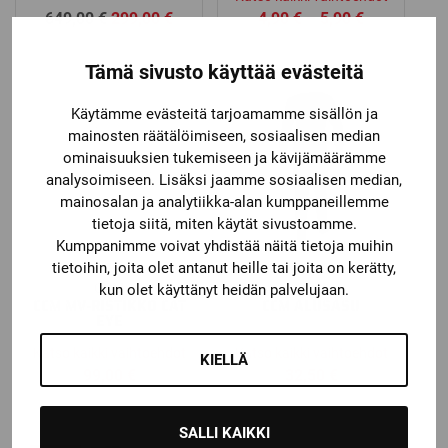
Alkuperäinen
Nykyinen
Price
649,00
€
299,00
€
4,90
€
–
5,90
€
hinta
hinta
range:
oli:
on:
4,90 €
Tämä sivusto käyttää evästeitä
649,00 €.
299,00 €.
through
5,90 €
Käytämme evästeitä tarjoamamme sisällön ja
mainosten räätälöimiseen, sosiaalisen median
ominaisuuksien tukemiseen ja kävijämäärämme
analysoimiseen. Lisäksi jaamme sosiaalisen median,
mainosalan ja analytiikka-alan kumppaneillemme
tietoja siitä, miten käytät sivustoamme.
Kumppanimme voivat yhdistää näitä tietoja muihin
tietoihin, joita olet antanut heille tai joita on kerätty,
CCM
CCM
kun olet käyttänyt heidän palvelujaan.
CCM MV-RISTIKKO CAT
CCM ALUSASU
EYE
Katso kaikki vaihtoehdot
Katso kaikki vaihtoehdot
KIELLÄ
99,00
€
32,50
€
SALLI KAIKKI