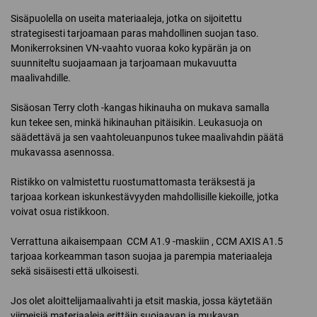
Sisäpuolella on useita materiaaleja, jotka on sijoitettu
strategisesti tarjoamaan paras mahdollinen suojan taso.
Monikerroksinen VN-vaahto vuoraa koko kypärän ja on
suunniteltu suojaamaan ja tarjoamaan mukavuutta
maalivahdille.
Sisäosan Terry cloth -kangas hikinauha on mukava samalla
kun tekee sen, minkä hikinauhan pitäisikin. Leukasuoja on
säädettävä ja sen vaahtoleuanpunos tukee maalivahdin päätä
mukavassa asennossa.
Ristikko on valmistettu ruostumattomasta teräksestä ja
tarjoaa korkean iskunkestävyyden mahdollisille kiekoille, jotka
voivat osua ristikkoon.
Verrattuna aikaisempaan CCM A1.9 -maskiin , CCM AXIS A1.5
tarjoaa korkeamman tason suojaa ja parempia materiaaleja
sekä sisäisesti että ulkoisesti.
Jos olet aloittelijamaalivahti ja etsit maskia, jossa käytetään
viimeisiä materiaaleja erittäin suojaavan ja mukavan