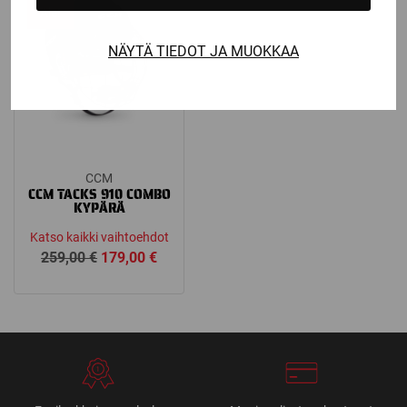
Ale!
NÄYTÄ TIEDOT JA MUOKKAA
CCM
CCM TACKS 910 COMBO
KYPÄRÄ
Katso kaikki vaihtoehdot
Alkuperäinen
Nykyinen
259,00
€
179,00
€
hinta
hinta
oli:
on:
259,00 €.
179,00 €.