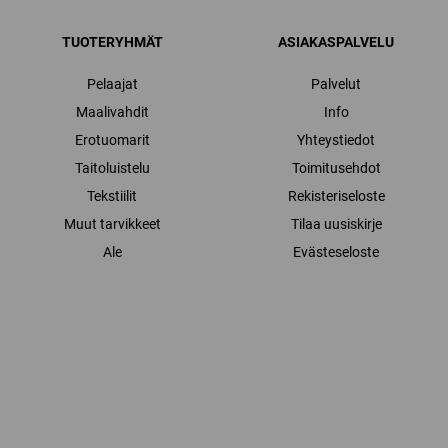
TUOTERYHMÄT
ASIAKASPALVELU
Pelaajat
Palvelut
Maalivahdit
Info
Erotuomarit
Yhteystiedot
Taitoluistelu
Toimitusehdot
Tekstiilit
Rekisteriseloste
Muut tarvikkeet
Tilaa uusiskirje
Ale
Evästeseloste