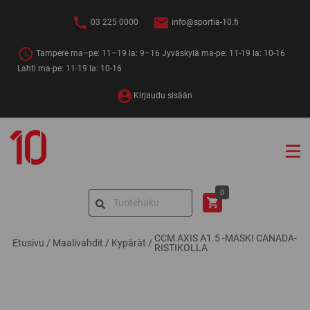
Siirry
sisältöön
03 225 0000
info@sportia-10.fi
Tampere ma–pe: 11–19 la: 9–16 Jyväskylä ma-pe: 11-19 la: 10-16
Lahti ma-pe: 11-19 la: 10-16
Kirjaudu sisään
Sportia-
10
Search
0
for:
CCM AXIS A1.5 -MASKI CANADA-
Etusivu
/
Maalivahdit
/
Kypärät
/
RISTIKOLLA