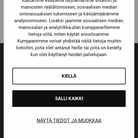
Käytämme evästeitä tarjoamamme sisällön ja
CCM KYPÄRÄPUSSI
mainosten räätälöimiseen, sosiaalisen median
Katso kaikki vaihtoehdot
ominaisuuksien tukemiseen ja kävijämäärämme
14,90
€
analysoimiseen. Lisäksi jaamme sosiaalisen median,
mainosalan ja analytiikka-alan kumppaneillemme
tietoja siitä, miten käytät sivustoamme.
Kumppanimme voivat yhdistää näitä tietoja muihin
tietoihin, joita olet antanut heille tai joita on kerätty,
kun olet käyttänyt heidän palvelujaan.
Ensiluokkainen palvelu
Monipuoliset maksutavat
KIELLÄ
SALLI KAIKKI
Nopeat toimitusajat
NÄYTÄ TIEDOT JA MUOKKAA