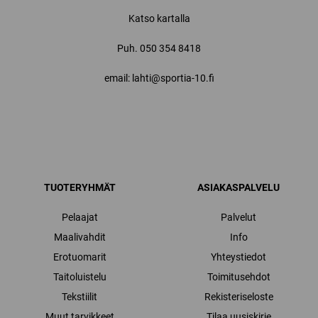
Katso kartalla
Puh.
050 354 8418
email: lahti@sportia-10.fi
TUOTERYHMÄT
ASIAKASPALVELU
Pelaajat
Palvelut
Maalivahdit
Info
Erotuomarit
Yhteystiedot
Taitoluistelu
Toimitusehdot
Tekstiilit
Rekisteriseloste
Muut tarvikkeet
Tilaa uusiskirje