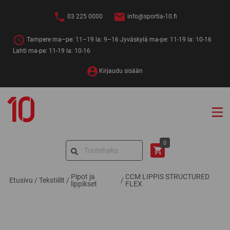
Siirry
sisältöön
03 225 0000
info@sportia-10.fi
Tampere ma–pe: 11–19 la: 9–16 Jyväskylä ma-pe: 11-19 la: 10-16
Lahti ma-pe: 11-19 la: 10-16
Kirjaudu sisään
Sportia-
10
Search
0
for:
Pipot ja
CCM LIPPIS STRUCTURED
Etusivu
/
Tekstiilit
/
/
lippikset
FLEX