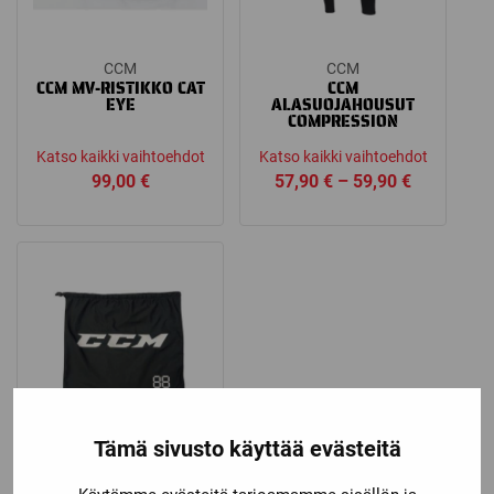
CCM
CCM
CCM MV-RISTIKKO CAT
CCM
EYE
ALASUOJAHOUSUT
COMPRESSION
Katso kaikki vaihtoehdot
Katso kaikki vaihtoehdot
Price
99,00
€
57,90
€
–
59,90
€
range:
57,90 €
through
59,90 €
Tämä sivusto käyttää evästeitä
CCM