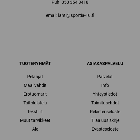
Puh.
050 354 8418
email: lahti@sportia-10.fi
TUOTERYHMÄT
ASIAKASPALVELU
Pelaajat
Palvelut
Maalivahdit
Info
Erotuomarit
Yhteystiedot
Taitoluistelu
Toimitusehdot
Tekstiilit
Rekisteriseloste
Muut tarvikkeet
Tilaa uusiskirje
Ale
Evästeseloste