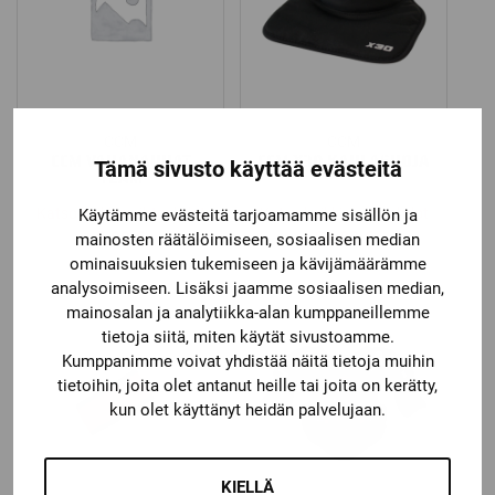
CCM
CCM
CCM VAHANAUHAT
CCM X30 KAULASUOJA
Tämä sivusto käyttää evästeitä
TEAM
Katso kaikki vaihtoehdot
Katso kaikki vaihtoehdot
Käytämme evästeitä tarjoamamme sisällön ja
5,90
€
29,90
€
mainosten räätälöimiseen, sosiaalisen median
ominaisuuksien tukemiseen ja kävijämäärämme
analysoimiseen. Lisäksi jaamme sosiaalisen median,
mainosalan ja analytiikka-alan kumppaneillemme
tietoja siitä, miten käytät sivustoamme.
Kumppanimme voivat yhdistää näitä tietoja muihin
tietoihin, joita olet antanut heille tai joita on kerätty,
kun olet käyttänyt heidän palvelujaan.
KIELLÄ