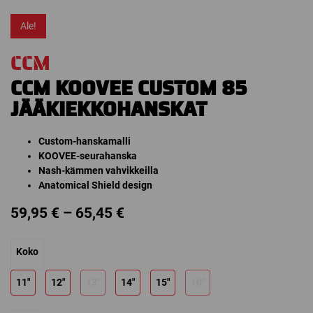
Ale!
CCM
CCM KOOVEE CUSTOM 85
JÄÄKIEKKOHANSKAT
Custom-hanskamalli
KOOVEE-seurahanska
Nash-kämmen vahvikkeilla
Anatomical Shield design
Price
59,95
€
–
65,45
€
range:
Koko
59,95 €
through
11"
12"
13"
14"
15"
10"
65,45 €