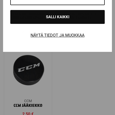
CCM
CCM
CCM EROTUOMARIN
CCM JETSPEED FT1
SALLI KAIKKI
HIHANAUHAPARI
HARTIASUOJAT
Katso kaikki vaihtoehdot
25,00
€
44,90
€
NÄYTÄ TIEDOT JA MUOKKAA
CCM
CCM JÄÄKIEKKO
2,50
€