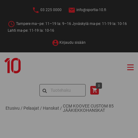
Siirry
sisältöön
03 225 0000
info@sportia-10.fi
Tampere ma–pe: 11–19 la: 9–16 Jyväskylä ma-pe: 11-19 la: 10-16
Lahti ma-pe: 11-19 la: 10-16
Kirjaudu sisään
Sportia-
10
Search
0
for:
CCM KOOVEE CUSTOM 85
Etusivu
/
Pelaajat
/
Hanskat
/
JÄÄKIEKKOHANSKAT