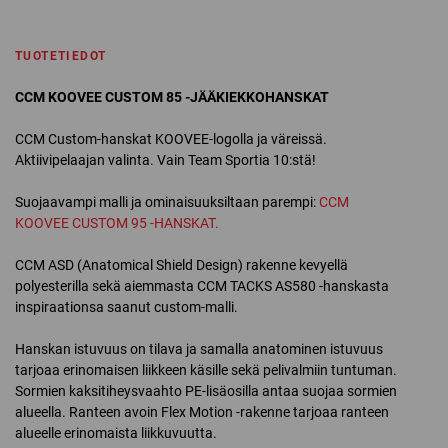
TUOTETIEDOT
CCM KOOVEE CUSTOM 85 -JÄÄKIEKKOHANSKAT
CCM Custom-hanskat KOOVEE-logolla ja väreissä.
Aktiivipelaajan valinta. Vain Team Sportia 10:stä!
Suojaavampi malli ja ominaisuuksiltaan parempi:
CCM
KOOVEE CUSTOM 95 -HANSKAT.
CCM ASD (Anatomical Shield Design) rakenne kevyellä
polyesterilla sekä aiemmasta CCM TACKS AS580 -hanskasta
inspiraationsa saanut custom-malli.
Hanskan istuvuus on tilava ja samalla anatominen istuvuus
tarjoaa erinomaisen liikkeen käsille sekä pelivalmiin tuntuman.
Sormien kaksitiheysvaahto PE-lisäosilla antaa suojaa sormien
alueella. Ranteen avoin Flex Motion -rakenne tarjoaa ranteen
alueelle erinomaista liikkuvuutta.