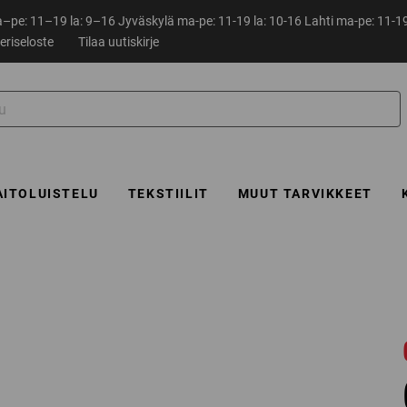
pe: 11–19 la: 9–16 Jyväskylä ma-pe: 11-19 la: 10-16 Lahti ma-pe: 11-19
eriseloste
Tilaa uutiskirje
AITOLUISTELU
TEKSTIILIT
MUUT TARVIKKEET