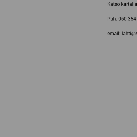
Katso kartall
Puh.
050 354
email: lahti@s