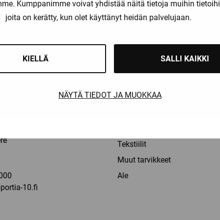
amme. Kumppanimme voivat yhdistää näitä tietoja muihin tietoihin, 
liset maksutavat
Nopeat toimitusajat
joita on kerätty, kun olet käyttänyt heidän palvelujaan.
OT
TUOTERYHMÄT
KIELLÄ
SALLI KAIKKI
Pelaajat
NÄYTÄ TIEDOT JA MUOKKAA
Maalivahdit
la: 9-16
Erotuomarit
60,
Taitoluistelu
re
Tekstiilit
a
Muut tarvikkeet
000
Ale
ortia-10.fi