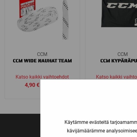
CCM
CCM
CCM WIDE NAUHAT TEAM
CCM KYPÄRÄPU
Katso kaikki vaihtoehdot
Katso kaikki vaiht
Price
4,90
€
–
5,90
€
14,90
€
range:
4,90 €
through
5,90 €
Käytämme evästeitä tarjoamamme 
kävijämäärämme analysoimiseen