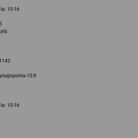
 la: 10-16
5
ylä
a
1142
kyla@sportia-10.fi
 la: 10-16