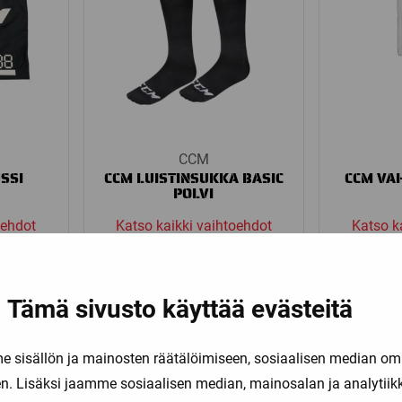
CCM
SSI
CCM LUISTINSUKKA BASIC
CCM VA
POLVI
oehdot
Katso kaikki vaihtoehdot
Katso k
11,90
€
Tämä sivusto käyttää evästeitä
sisällön ja mainosten räätälöimiseen, sosiaalisen median om
. Lisäksi jaamme sosiaalisen median, mainosalan ja analytii