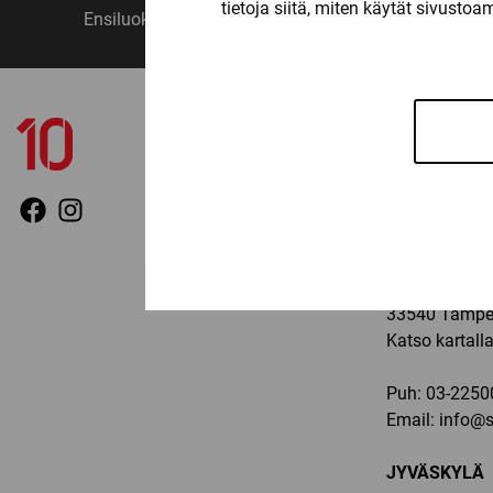
tietoja siitä, miten käytät sivusto
Ensiluokkainen palvelu
Monipuo
YHTEYSTIED
TAMPERE
Ma-pe: 11-19, 
Sammonkatu 
33540 Tampe
Katso kartall
Puh:
03-2250
Email:
info@sp
JYVÄSKYLÄ