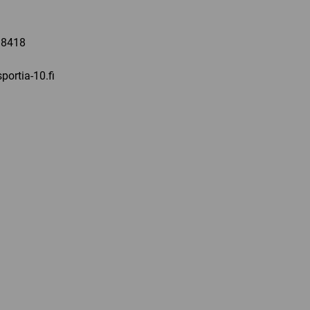
a
 8418
portia-10.fi