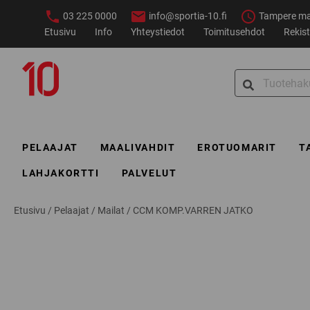
Siirry
03 225 0000
info@sportia-10.fi
Tampere ma–
sisältöön
Etusivu
Info
Yhteystiedot
Toimitusehdot
Rekist
Sportia-
Search
10
for:
PELAAJAT
MAALIVAHDIT
EROTUOMARIT
T
LAHJAKORTTI
PALVELUT
Etusivu
/
Pelaajat
/
Mailat
/
CCM KOMP.VARREN JATKO