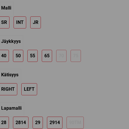
range:
Malli
159,00 €
SR
INT
JR
through
229,00 €
Jäykkyys
40
50
55
65
70
75
Kätisyys
RIGHT
LEFT
Lapamalli
28
2814
29
2914
90TM