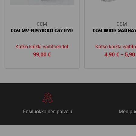
CCM
CCM
CCM MV-RISTIKKO CAT EYE
CCM WIDE NAUHA
Katso kaikki vaihtoehdot
Katso kaikki vaiht
99,00
€
4,90
€
–
5,9
Ensiluokkainen palvelu
Monipuo