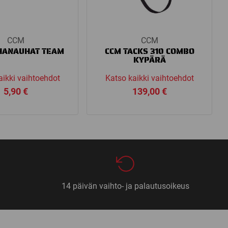
CCM
CCM
HANAUHAT TEAM
CCM TACKS 310 COMBO
KYPÄRÄ
aikki vaihtoehdot
Katso kaikki vaihtoehdot
5,90
€
139,00
€
14 päivän vaihto- ja palautusoikeus