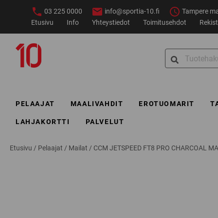
Siirry
03 225 0000
info@sportia-10.fi
Tampere ma–
sisältöön
Etusivu
Info
Yhteystiedot
Toimitusehdot
Rekist
Sportia-
Search
10
for:
PELAAJAT
MAALIVAHDIT
EROTUOMARIT
T
LAHJAKORTTI
PALVELUT
Etusivu
/
Pelaajat
/
Mailat
/
CCM JETSPEED FT8 PRO CHARCOAL MA