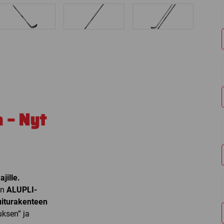
 – Nyt
jille.
en
ALUPLI-
uiturakenteen
ksen” ja