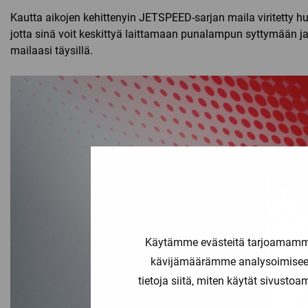
Kautta aikojen kehittenyin JETSPEED-sarjan maila viritetty h
jotta sinä voit keskittyä laittamaan punalampun syttymään j
mailaasi täysillä.
Videotoistin
Käytämme evästeitä tarjoamamme 
kävijämäärämme analysoimiseen
tietoja siitä, miten käytät sivusto