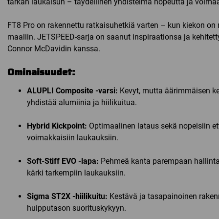
tarkan laukaisun – täydellinen yhdistelmä nopeutta ja voima
FT8 Pro on rakennettu ratkaisuhetkiä varten – kun kiekon o
maaliin. JETSPEED-sarja on saanut inspiraationsa ja kehitet
Connor McDavidin kanssa.
Ominaisuudet:
ALUPLI Composite -varsi:
Kevyt, mutta äärimmäisen k
yhdistää alumiinia ja hiilikuitua.
Hybrid Kickpoint:
Optimaalinen lataus sekä nopeisiin et
voimakkaisiin laukauksiin.
Soft-Stiff EVO -lapa:
Pehmeä kanta parempaan hallinta
kärki tarkempiin laukauksiin.
Sigma ST2X -hiilikuitu:
Kestävä ja tasapainoinen raken
huipputason suorituskykyyn.