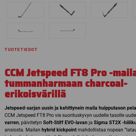
TUOTETIEDOT
CCM Jetspeed FT8 Pro -maila
tummanharmaan charcoal-
erikoisvärillä
Jetspeed-sarjan uusin ja kehittynein maila huipputason pelaa
CCM Jetspeed FT8 Pro vie suorituskyvyn uudelle tasolle uud
varren
, päivitetyn
Soft-Stiff EVO-lavan
ja
Sigma ST2X -hiilik
ansiosta. Mailan
hybrid kickpoint
mahdollistaa nopean ”latau