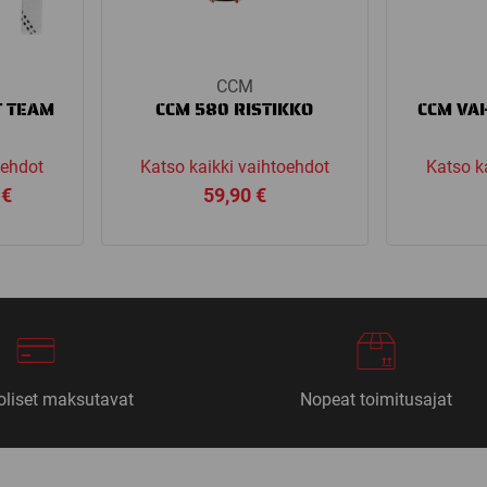
CCM
T TEAM
CCM 580 RISTIKKO
CCM VA
oehdot
Katso kaikki vaihtoehdot
Katso k
Price
0
€
59,90
€
range:
4,90 €
through
5,90 €
liset maksutavat
Nopeat toimitusajat