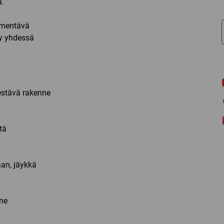
a.
n mentävä
ty yhdessä
estävä rakenne
tä
an, jäykkä
ne