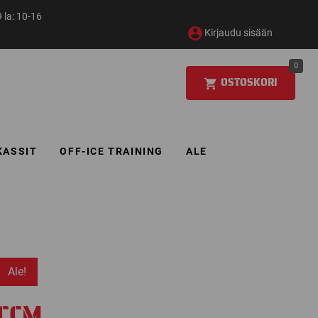
 la: 10-16
Kirjaudu sisään
0
OSTOSKORI
KASSIT
OFF-ICE TRAINING
ALE
Ale!
CCM