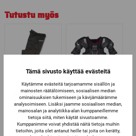
Tutustu myös
Tämä sivusto käyttää evästeitä
Käytämme evästeitä tarjoamamme sisällön ja
CCM
CCM
mainosten räätälöimiseen, sosiaalisen median
CCM EROTUOMARIN
CCM JETSPEED FT1
ominaisuuksien tukemiseen ja kävijämäärämme
HOUSUT PP9
HARTIASUOJAT
analysoimiseen. Lisäksi jaamme sosiaalisen median,
99,90
€
44,90
€
mainosalan ja analytiikka-alan kumppaneillemme
tietoja siitä, miten käytät sivustoamme.
Kumppanimme voivat yhdistää näitä tietoja muihin
tietoihin, joita olet antanut heille tai joita on kerätty,