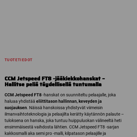
TUOTETIEDOT
CCM Jetspeed FT8 -jääkiekkohanskat –
Hallitse peliä täydellisellä tuntumalla
CCM Jetspeed FT8
-hanskat on suunniteltu pelaajalle, joka
haluaa yhdistää
eliittitason hallinnan, keveyden ja
suojauksen
. Näissä hanskoissa yhdistyvät viimeisin
ilmanvaihtoteknologia ja pelaajilta kerätty käytännön palaute –
tuloksena on hanska, joka tuntuu huippuluokan välineeltä heti
ensimmäisestä vaihdosta lähtien. CCM Jetspeed FT8 -sarjan
kakkosmalli aka semi pro -malli, kilpatason pelaajille ja