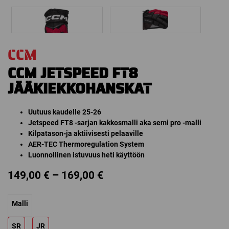
CCM
CCM JETSPEED FT8
JÄÄKIEKKOHANSKAT
Uutuus kaudelle 25-26
Jetspeed FT8 -sarjan kakkosmalli aka semi pro -malli
Kilpatason-ja aktiivisesti pelaaville
AER-TEC Thermoregulation System
Luonnollinen istuvuus heti käyttöön
Price
149,00
€
–
169,00
€
range:
Malli
149,00 €
through
SR
JR