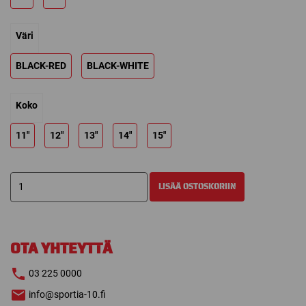
169,00 €
Väri
BLACK-RED
BLACK-WHITE
Koko
11"
12"
13"
14"
15"
CCM
LISÄÄ OSTOSKORIIN
JETSPEED
FT8
JÄÄKIEKKOHANSKAT
määrä
OTA YHTEYTTÄ
03 225 0000
info@sportia-10.fi