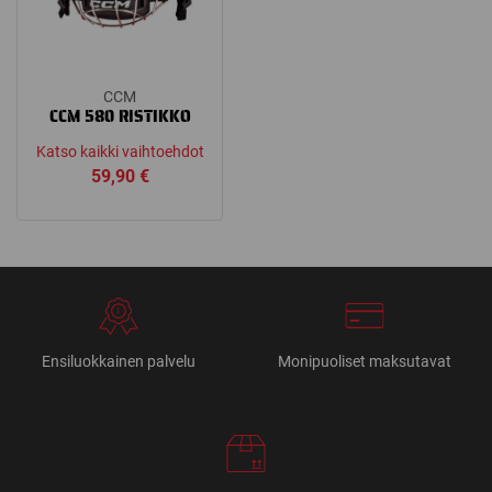
CCM
CCM 580 RISTIKKO
Katso kaikki vaihtoehdot
59,90
€
Ensiluokkainen palvelu
Monipuoliset maksutavat