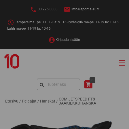
Siirry
sisältöön
03 225 0000
info@sportia-10.fi
Tampere ma–pe: 11–19 la: 9–16 Jyväskylä ma-pe: 11-19 la: 10-16
Lahti ma-pe: 11-19 la: 10-16
Kirjaudu sisään
Sportia-
10
Search
0
for:
CCM JETSPEED FT8
Etusivu
/
Pelaajat
/
Hanskat
/
JÄÄKIEKKOHANSKAT