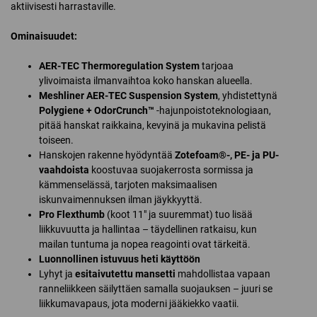
aktiivisesti harrastaville.
Ominaisuudet:
AER-TEC Thermoregulation System
tarjoaa
ylivoimaista ilmanvaihtoa koko hanskan alueella.
Meshliner AER-TEC Suspension System
, yhdistettynä
Polygiene + OdorCrunch™
-hajunpoistoteknologiaan,
pitää hanskat raikkaina, kevyinä ja mukavina pelistä
toiseen.
Hanskojen rakenne hyödyntää
Zotefoam®-, PE- ja PU-
vaahdoista
koostuvaa suojakerrosta sormissa ja
kämmenselässä, tarjoten maksimaalisen
iskunvaimennuksen ilman jäykkyyttä.
Pro Flexthumb
(koot 11″ ja suuremmat) tuo lisää
liikkuvuutta ja hallintaa – täydellinen ratkaisu, kun
mailan tuntuma ja nopea reagointi ovat tärkeitä.
Luonnollinen istuvuus heti käyttöön
Lyhyt ja
esitaivutettu mansetti
mahdollistaa vapaan
ranneliikkeen säilyttäen samalla suojauksen – juuri se
liikkumavapaus, jota moderni jääkiekko vaatii.