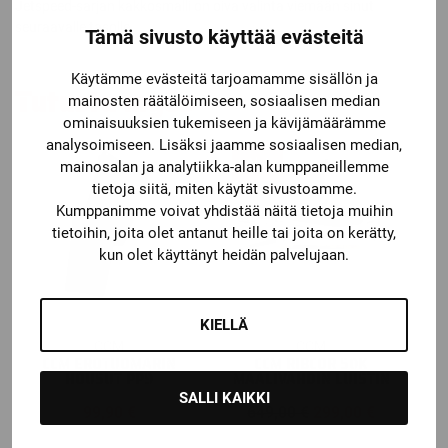
Jetspeed-sarjan kakkosmalli on oiva valinta viemään sinut
seuraavalle tasolle.
Tämä sivusto käyttää evästeitä
Käytämme evästeitä tarjoamamme sisällön ja
Tutustu myös
mainosten räätälöimiseen, sosiaalisen median
ominaisuuksien tukemiseen ja kävijämäärämme
analysoimiseen. Lisäksi jaamme sosiaalisen median,
Ale!
mainosalan ja analytiikka-alan kumppaneillemme
tietoja siitä, miten käytät sivustoamme.
Kumppanimme voivat yhdistää näitä tietoja muihin
tietoihin, joita olet antanut heille tai joita on kerätty,
kun olet käyttänyt heidän palvelujaan.
KIELLÄ
CCM
CCM
CCM EROTUOMARIN
CCM RIBCOR 50K
HOUSUT PP9
MAALIVAHDIN LUISTIN
SALLI KAIKKI
Alkuperäinen
Nykyinen
99,90
€
649,00
€
299,00
€
hinta
hinta