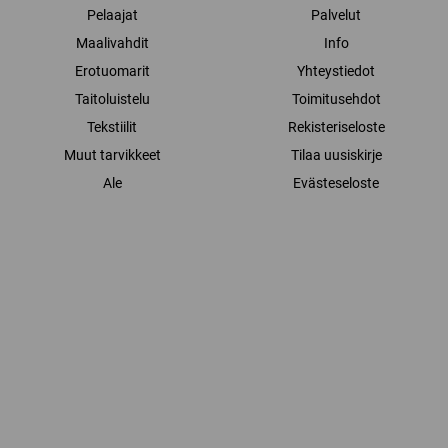
Pelaajat
Palvelut
Maalivahdit
Info
Erotuomarit
Yhteystiedot
Taitoluistelu
Toimitusehdot
Tekstiilit
Rekisteriseloste
Muut tarvikkeet
Tilaa uusiskirje
Ale
Evästeseloste