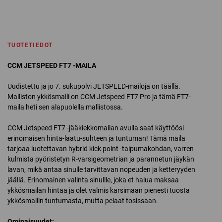
TUOTETIEDOT
CCM JETSPEED FT7 -MAILA
Uudistettu ja jo 7. sukupolvi JETSPEED-mailoja on täällä.
Malliston ykkösmalli on CCM Jetspeed FT7 Pro ja tämä FT7-
maila heti sen alapuolella mallistossa.
CCM Jetspeed FT7 -jääkiekkomailan avulla saat käyttöösi
erinomaisen hinta-laatu-suhteen ja tuntuman! Tämä maila
tarjoaa luotettavan hybrid kick point -taipumakohdan, varren
kulmista pyöristetyn R-varsigeometrian ja parannetun jäykän
lavan, mikä antaa sinulle tarvittavan nopeuden ja ketteryyden
jäällä. Erinomainen valinta sinullle, joka et halua maksaa
ykkösmailan hintaa ja olet valmis karsimaan pienesti tuosta
ykkösmallin tuntumasta, mutta pelaat tosissaan.
Ominaisuudet: