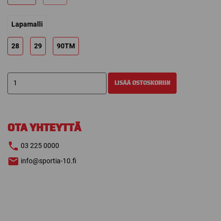
Lapamalli
28
29
90TM
CCM
LISÄÄ OSTOSKORIIN
JETSPEED
FT7
MAILA
määrä
OTA YHTEYTTÄ
03 225 0000
info@sportia-10.fi