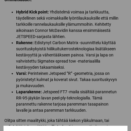
Hybrid Kick point:
Yhdistelmä voimaa ja tarkkuutta,
täydellinen sekä voimakkaille lyöntilaukauksille että millin
tarkkoille rannelaukauksille ylämummoihin. Kehitetty
aikoinaan Connor McDavidin kanssa ensimmäisestä
JETSPEED-sarjasta lähtien.
Rakenne:
Edistynyt Carbon Matrix -suunnittelu käyttää
suorituskykyistä hiilikuitukerrosteknologiaa lisätäkseen
kestävyyttä ja vähentääkseen painoa. Varsi ja lapa on
vahvistettu Sigmatex-spread tow -materiaalilla
kestävyyden takaamiseksi.
Varsi:
Perinteinen Jetspeed ”R” -geometria, jossa on
pyöristetyt kulmat ja koverat sivut. Takaa suorituskyvyn
ja mukavuuden.
Laparakenne:
Jetspeed FT7 -maila sisältää parannetun
RR-95-jäykän lavan peel-ply-teknologialla. Tämä
parannettu rakenne tarjoaa paremman tasapainon
lavalle ja antaa paremman tarkkuuden.
Olitpa sitten maalitykki, joka tähtää kiekon yläkulmaan, tai
pelintekijä, joka syöttää millintarkasti ja nopeasti niin uusin