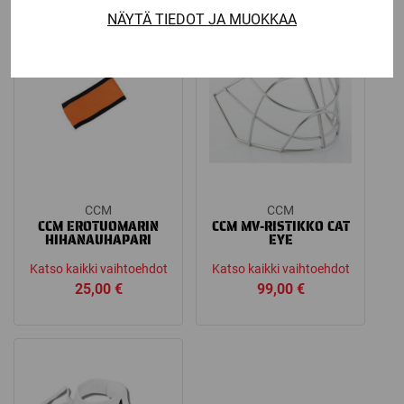
oli:
on:
NÄYTÄ TIEDOT JA MUOKKAA
649,00 €.
299,00 €.
CCM
CCM
CCM EROTUOMARIN
CCM MV-RISTIKKO CAT
HIHANAUHAPARI
EYE
Katso kaikki vaihtoehdot
Katso kaikki vaihtoehdot
25,00
€
99,00
€