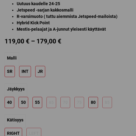
Uutuus kaudelle 24-25
Jetspeed -sarjan kakkosmalli
R-varsimuoto ( tuttu aiemmista Jetspeed-mailoista)
Hybrid Kick Point
Mestis-pelaajat ja A-junnut yleisesti käyttävät
Price
119,00
€
–
179,00
€
range:
Malli
119,00 €
through
SR
INT
JR
179,00 €
Jäykkyys
40
50
55
65
70
75
80
85
Kätisyys
RIGHT
LEFT