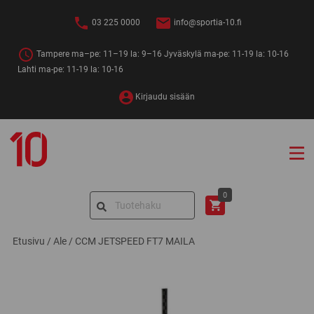
Siirry
sisältöön
03 225 0000
info@sportia-10.fi
Tampere ma–pe: 11–19 la: 9–16 Jyväskylä ma-pe: 11-19 la: 10-16
Lahti ma-pe: 11-19 la: 10-16
Kirjaudu sisään
Sportia-
10
Search
0
for:
Etusivu
/
Ale
/
CCM JETSPEED FT7 MAILA