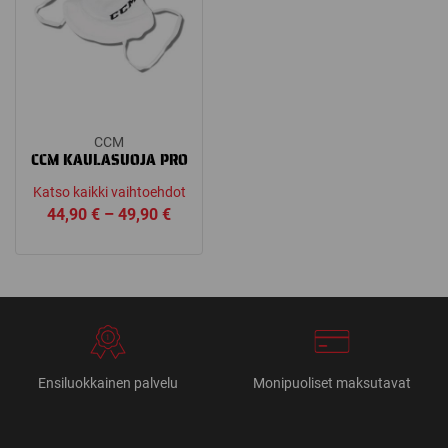
CCM
CCM KAULASUOJA PRO
Katso kaikki vaihtoehdot
Price
44,90
€
–
49,90
€
range:
44,90 €
through
49,90 €
Ensiluokkainen palvelu
Monipuoliset maksutavat