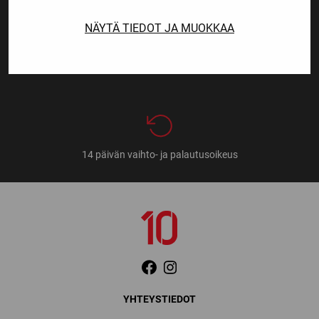
NÄYTÄ TIEDOT JA MUOKKAA
Nopeat toimitusajat
14 päivän vaihto- ja palautusoikeus
YHTEYSTIEDOT