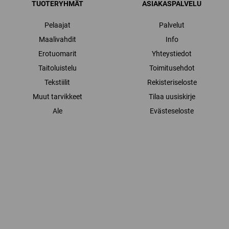
TUOTERYHMÄT
ASIAKASPALVELU
Pelaajat
Palvelut
Maalivahdit
Info
Erotuomarit
Yhteystiedot
Taitoluistelu
Toimitusehdot
Tekstiilit
Rekisteriseloste
Muut tarvikkeet
Tilaa uusiskirje
Ale
Evästeseloste