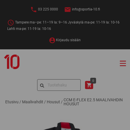
Siirry
sisältöön
03 225 0000
info@sportia-10.fi
Tampere ma–pe: 11–19 la: 9–16 Jyväskylä ma-pe: 11-19 la: 10-16
Lahti ma-pe: 11-19 la: 10-16
Kirjaudu sisään
Sportia-
10
Search
0
for:
CCM E-FLEX E2.5 MAALIVAHDIN
Etusivu
/
Maalivahdit
/
Housut
/
HOUSUT