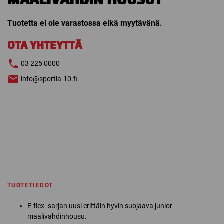
Tuotetta ei ole varastossa eikä myytävänä.
OTA YHTEYTTÄ
03 225 0000
info@sportia-10.fi
TUOTETIEDOT
E-flex -sarjan uusi erittäin hyvin suojaava junior
maalivahdinhousu.