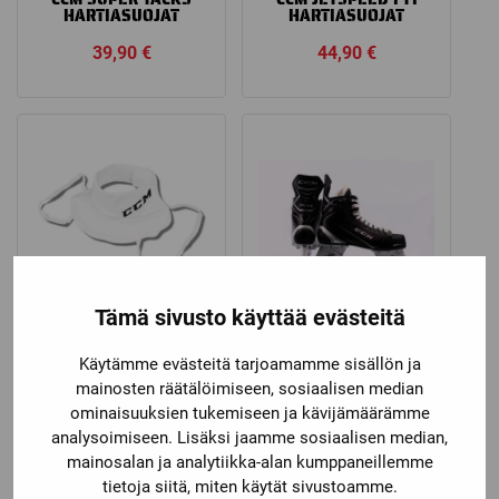
HARTIASUOJAT
HARTIASUOJAT
39,90
€
44,90
€
Tämä sivusto käyttää evästeitä
CCM
CCM
Käytämme evästeitä tarjoamamme sisällön ja
CCM KAULASUOJA PRO
CCM TACKS ST LUISTIN
mainosten räätälöimiseen, sosiaalisen median
Katso kaikki vaihtoehdot
ominaisuuksien tukemiseen ja kävijämäärämme
Price
44,90
€
–
49,90
€
69,90
€
analysoimiseen. Lisäksi jaamme sosiaalisen median,
range:
mainosalan ja analytiikka-alan kumppaneillemme
44,90 €
tietoja siitä, miten käytät sivustoamme.