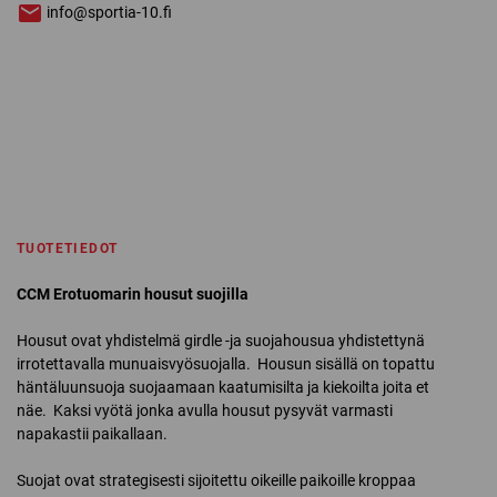
info@sportia-10.fi
TUOTETIEDOT
CCM Erotuomarin housut suojilla
Housut ovat yhdistelmä girdle -ja suojahousua yhdistettynä
irrotettavalla munuaisvyösuojalla. Housun sisällä on topattu
häntäluunsuoja suojaamaan kaatumisilta ja kiekoilta joita et
näe. Kaksi vyötä jonka avulla housut pysyvät varmasti
napakastii paikallaan.
Suojat ovat strategisesti sijoitettu oikeille paikoille kroppaa