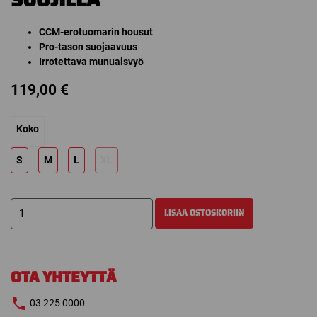
CCM-erotuomarin housut
Pro-tason suojaavuus
Irrotettava munuaisvyö
119,00
€
Koko
S
M
L
XL
CCM
LISÄÄ OSTOSKORIIN
EROTUOMARIN
HOUSUT
SUOJILLA
määrä
OTA YHTEYTTÄ
03 225 0000