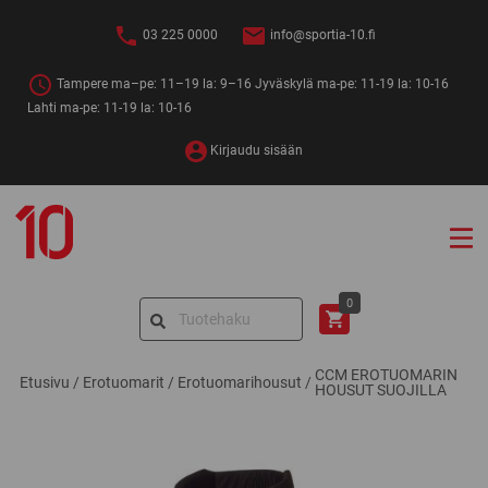
Siirry
sisältöön
03 225 0000
info@sportia-10.fi
Tampere ma–pe: 11–19 la: 9–16 Jyväskylä ma-pe: 11-19 la: 10-16
Lahti ma-pe: 11-19 la: 10-16
Kirjaudu sisään
Sportia-
10
Search
0
for:
CCM EROTUOMARIN
Etusivu
/
Erotuomarit
/
Erotuomarihousut
/
HOUSUT SUOJILLA