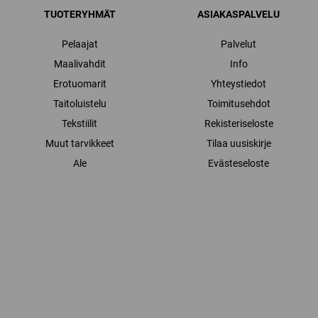
TUOTERYHMÄT
ASIAKASPALVELU
Pelaajat
Palvelut
Maalivahdit
Info
Erotuomarit
Yhteystiedot
Taitoluistelu
Toimitusehdot
Tekstiilit
Rekisteriseloste
Muut tarvikkeet
Tilaa uusiskirje
Ale
Evästeseloste