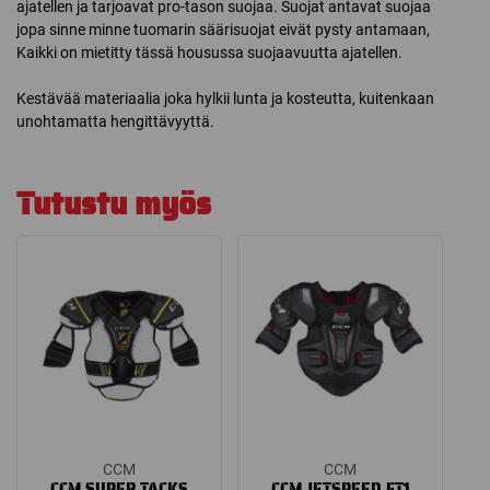
ajatellen ja tarjoavat pro-tason suojaa. Suojat antavat suojaa
jopa sinne minne tuomarin säärisuojat eivät pysty antamaan,
Kaikki on mietitty tässä housussa suojaavuutta ajatellen.
Kestävää materiaalia joka hylkii lunta ja kosteutta, kuitenkaan
unohtamatta hengittävyyttä.
Tutustu myös
CCM
CCM
CCM SUPER TACKS
CCM JETSPEED FT1