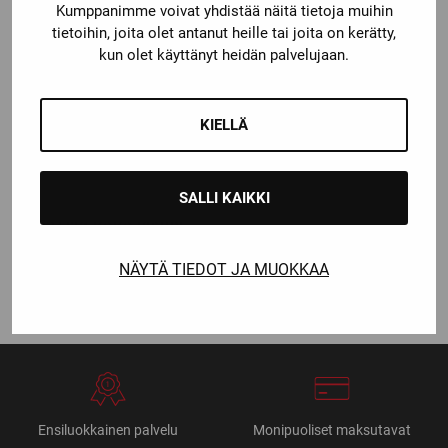
through
Kumppanimme voivat yhdistää näitä tietoja muihin
49,90 €
tietoihin, joita olet antanut heille tai joita on kerätty,
kun olet käyttänyt heidän palvelujaan.
KIELLÄ
SALLI KAIKKI
CCM
CCM FV1 KOKO VISIIRI
69,90
€
NÄYTÄ TIEDOT JA MUOKKAA
Ensiluokkainen palvelu
Monipuoliset maksutavat