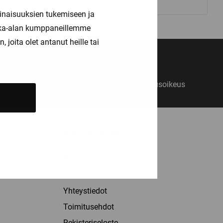
inaisuuksien tukemiseen ja
kka-alan kumppaneillemme
joita olet antanut heille tai
14 päivän vaihto- ja palautusoikeus
ASIAKASPALVELU
Palvelut
Info
Yhteystiedot
Toimitusehdot
Rekisteriseloste