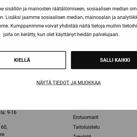
sisällön ja mainosten räätälöimiseen, sosiaalisen median om
. Lisäksi jaamme sosiaalisen median, mainosalan ja analytii
amme. Kumppanimme voivat yhdistää näitä tietoja muihin tietoihin, 
joita on kerätty, kun olet käyttänyt heidän palvelujaan.
liset maksutavat
Nopeat toimitusajat
KIELLÄ
SALLI KAIKKI
NÄYTÄ TIEDOT JA MUOKKAA
OT
TUOTERYHMÄT
Pelaajat
Maalivahdit
la: 9-16
Erotuomarit
60,
Taitoluistelu
re
Tekstiilit