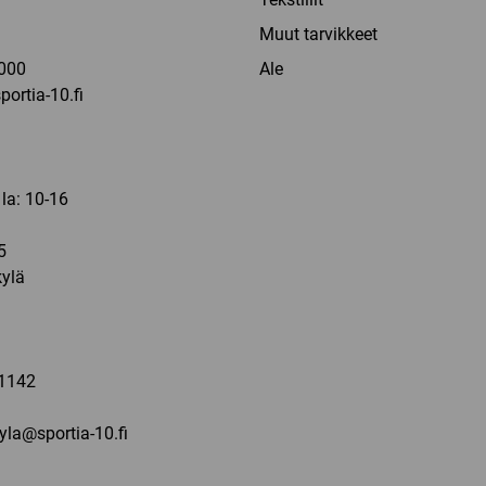
a
Muut tarvikkeet
000
Ale
ortia-10.fi
 la: 10-16
5
ylä
a
1142
kyla@sportia-10.fi