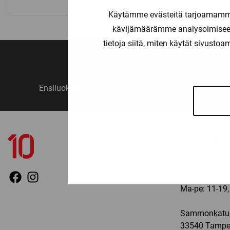
Käytämme evästeitä tarjoamamme 
kävijämäärämme analysoimiseen
tietoja siitä, miten käytät sivusto
Ensiluokkainen palvelu
Monipuo
YHTEYSTIED
TAMPERE
Ma-pe: 11-19, 
Sammonkatu 
33540 Tampe