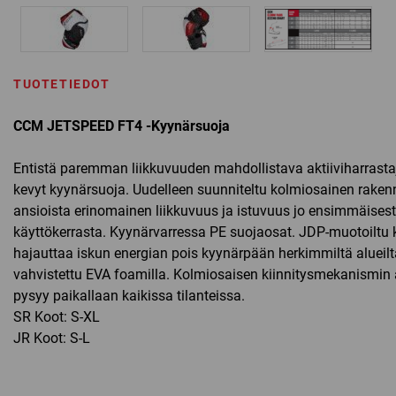
TUOTETIEDOT
CCM JETSPEED FT4 -Kyynärsuoja
Entistä paremman liikkuvuuden mahdollistava aktiiviharrastaj
kevyt kyynärsuoja. Uudelleen suunniteltu kolmiosainen raken
ansioista erinomainen liikkuvuus ja istuvuus jo ensimmäises
käyttökerrasta. Kyynärvarressa PE suojaosat. JDP-muotoiltu
hajauttaa iskun energian pois kyynärpään herkimmiltä alueilt
vahvistettu EVA foamilla. Kolmiosaisen kiinnitysmekanismin 
pysyy paikallaan kaikissa tilanteissa.
SR Koot: S-XL
JR Koot: S-L