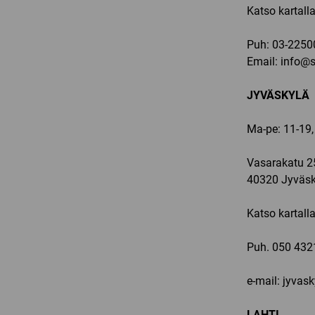
Katso kartall
Puh:
03-2250
Email:
info@sp
JYVÄSKYLÄ
Ma-pe: 11-19,
Vasarakatu 2
40320 Jyväsk
Katso kartall
Puh.
050 432
e-mail: jyvas
LAHTI