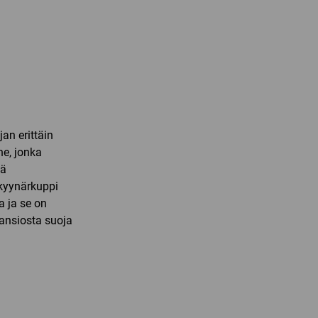
an erittäin
ne, jonka
tä
 kyynärkuppi
a ja se on
ansiosta suoja