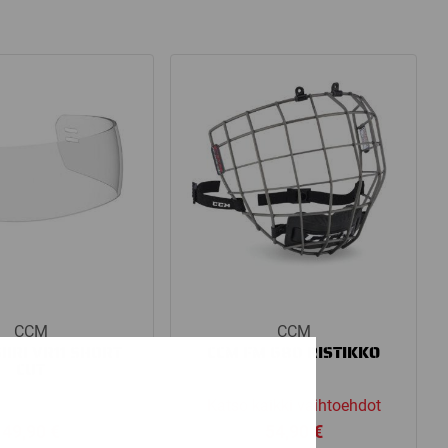
CCM
CCM
IIRI VR11 SHORT
CCM FM 680 RISTIKKO
CUT
Katso kaikki vaihtoehdot
49,90
€
54,90
€