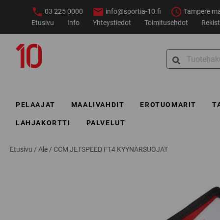
Siirry
03 225 0000
info@sportia-10.fi
Tampere ma–
sisältöön
Etusivu
Info
Yhteystiedot
Toimitusehdot
Rekist
Sportia-
Search
10
for:
PELAAJAT
MAALIVAHDIT
EROTUOMARIT
T
LAHJAKORTTI
PALVELUT
Etusivu
/
Ale
/
CCM JETSPEED FT4 KYYNÄRSUOJAT