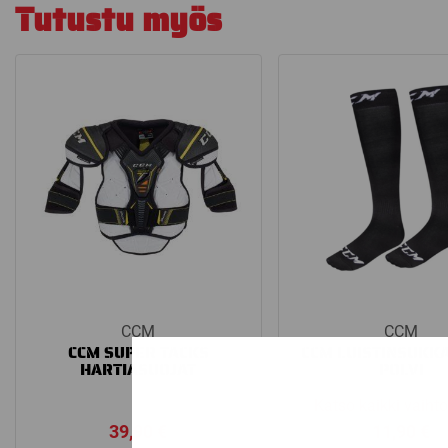
Tutustu myös
CCM
CCM
CCM SUPER TACKS
CCM LUISTINSUKKA
HARTIASUOJAT
POLVI
Katso kaikki vaiht
39,90
€
11,90
€