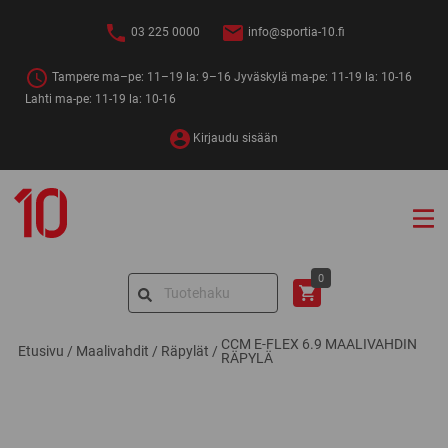
Siirry
sisältöön
03 225 0000
info@sportia-10.fi
Tampere ma–pe: 11–19 la: 9–16 Jyväskylä ma-pe: 11-19 la: 10-16
Lahti ma-pe: 11-19 la: 10-16
Kirjaudu sisään
Sportia-
10
Search
0
for:
CCM E-FLEX 6.9 MAALIVAHDIN
Etusivu
/
Maalivahdit
/
Räpylät
/
RÄPYLÄ