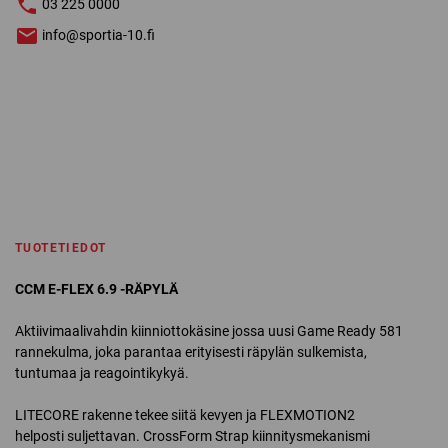
03 225 0000
info@sportia-10.fi
TUOTETIEDOT
CCM E-FLEX 6.9 -RÄPYLÄ
Aktiivimaalivahdin kiinniottokäsine jossa uusi Game Ready 581
rannekulma, joka parantaa erityisesti räpylän sulkemista,
tuntumaa ja reagointikykyä.
LITECORE rakenne tekee siitä kevyen ja FLEXMOTION2
helposti suljettavan. CrossForm Strap kiinnitysmekanismi