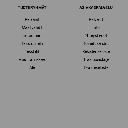
TUOTERYHMÄT
ASIAKASPALVELU
Pelaajat
Palvelut
Maalivahdit
Info
Erotuomarit
Yhteystiedot
Taitoluistelu
Toimitusehdot
Tekstiilit
Rekisteriseloste
Muut tarvikkeet
Tilaa uusiskirje
Ale
Evästeseloste