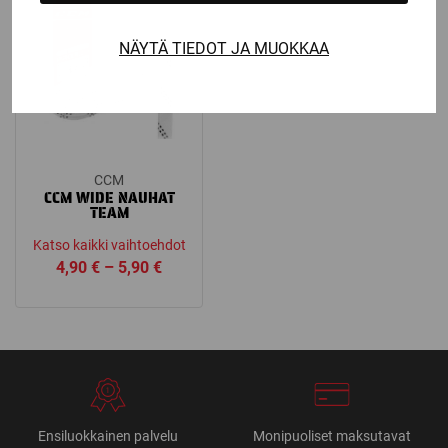
NÄYTÄ TIEDOT JA MUOKKAA
CCM
CCM WIDE NAUHAT
TEAM
Katso kaikki vaihtoehdot
Price
4,90
€
–
5,90
€
range:
4,90 €
through
5,90 €
Ensiluokkainen palvelu
Monipuoliset maksutavat