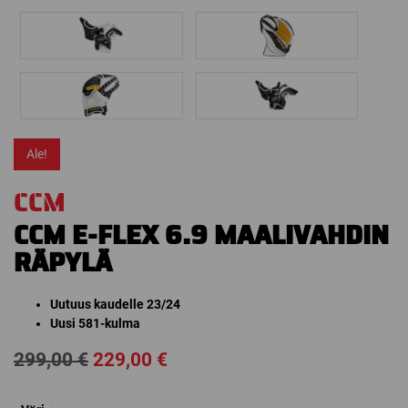
Ale!
CCM
CCM E-FLEX 6.9 MAALIVAHDIN
RÄPYLÄ
Uutuus kaudelle 23/24
Uusi 581-kulma
Alkuperäinen
Nykyinen
299,00
€
229,00
€
hinta
hinta