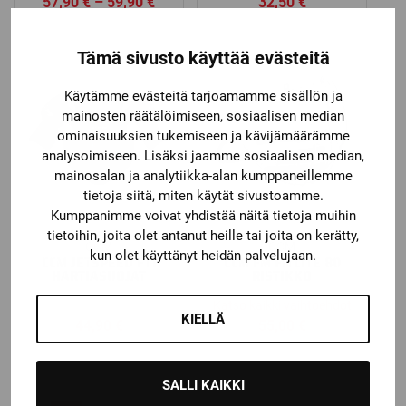
Price
57,90
€
–
59,90
€
32,50
€
range:
57,90 €
Tämä sivusto käyttää evästeitä
through
59,90 €
Käytämme evästeitä tarjoamamme sisällön ja
mainosten räätälöimiseen, sosiaalisen median
ominaisuuksien tukemiseen ja kävijämäärämme
analysoimiseen. Lisäksi jaamme sosiaalisen median,
mainosalan ja analytiikka-alan kumppaneillemme
tietoja siitä, miten käytät sivustoamme.
Kumppanimme voivat yhdistää näitä tietoja muihin
tietoihin, joita olet antanut heille tai joita on kerätty,
CCM
CCM
kun olet käyttänyt heidän palvelujaan.
CCM JETSPEED FT1
CCM FM FITLITE 80
HARTIASUOJAT
RISTIKKO
Katso kaikki vaihtoehdot
KIELLÄ
44,90
€
55,00
€
SALLI KAIKKI