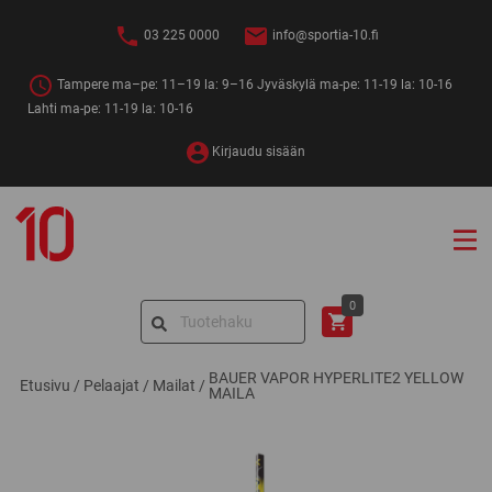
Siirry
sisältöön
03 225 0000
info@sportia-10.fi
Tampere ma–pe: 11–19 la: 9–16 Jyväskylä ma-pe: 11-19 la: 10-16
Lahti ma-pe: 11-19 la: 10-16
Kirjaudu sisään
Sportia-
10
Search
0
for:
BAUER VAPOR HYPERLITE2 YELLOW
Etusivu
/
Pelaajat
/
Mailat
/
MAILA