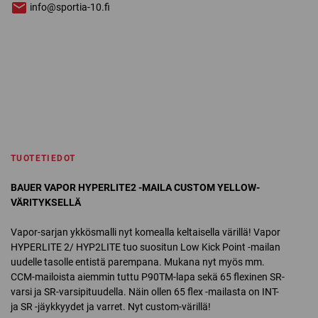
info@sportia-10.fi
TUOTETIEDOT
BAUER VAPOR HYPERLITE2 -MAILA CUSTOM YELLOW-
VÄRITYKSELLÄ
Vapor-sarjan ykkösmalli nyt komealla keltaisella värillä! Vapor
HYPERLITE 2/ HYP2LITE tuo suositun Low Kick Point -mailan
uudelle tasolle entistä parempana. Mukana nyt myös mm.
CCM-mailoista aiemmin tuttu P90TM-lapa sekä 65 flexinen SR-
varsi ja SR-varsipituudella. Näin ollen 65 flex -mailasta on INT-
ja SR -jäykkyydet ja varret. Nyt custom-värillä!