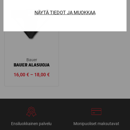
through
through
21,90 €
22,90 €
NÄYTÄ TIEDOT JA MUOKKAA
Bauer
BAUER ALASUOJA
Price
16,00
€
–
18,00
€
range:
16,00 €
through
18,00 €
Ensiluokkainen palvelu
Monipuoliset maksutavat