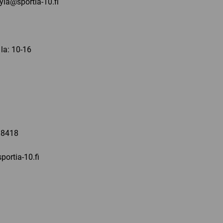
kyla@sportia-10.fi
 la: 10-16
a
 8418
portia-10.fi