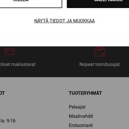
oehdot
Katso kaikki vaihtoehdot
Katso k
Price
90
€
44,90
€
range:
NÄYTÄ TIEDOT JA MUOKKAA
18,90 €
through
21,90 €
liset maksutavat
Nopeat toimitusajat
OT
TUOTERYHMÄT
Pelaajat
Maalivahdit
la: 9-16
Erotuomarit