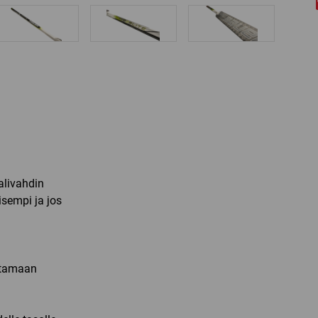
alivahdin
isempi ja jos
uttamaan