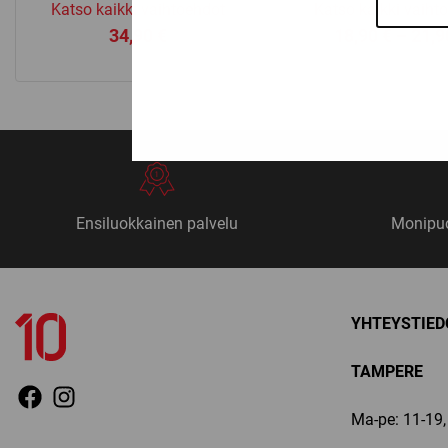
Katso kaikki vaihtoehdot
Katso kaikki vaiht
34,90
€
18,90
€
–
21,
Ensiluokkainen palvelu
Monipuo
YHTEYSTIED
TAMPERE
Ma-pe: 11-19, 