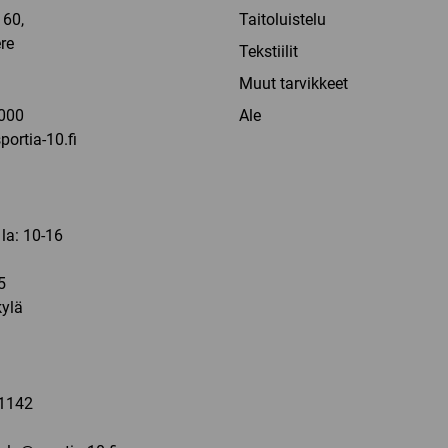
60,
Taitoluistelu
re
Tekstiilit
a
Muut tarvikkeet
000
Ale
ortia-10.fi
 la: 10-16
5
ylä
a
1142