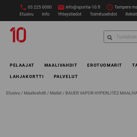
Siirry
03 225 0000
info@sportia-10.fi
Tampere ma–
sisältöön
Etusivu
Info
Yhteystiedot
Toimitusehdot
Rekist
Sportia-
Search
10
for:
PELAAJAT
MAALIVAHDIT
EROTUOMARIT
T
LAHJAKORTTI
PALVELUT
Etusivu
/
Maalivahdit
/
Mailat
/
BAUER VAPOR HYPERLITE2 MAALIV