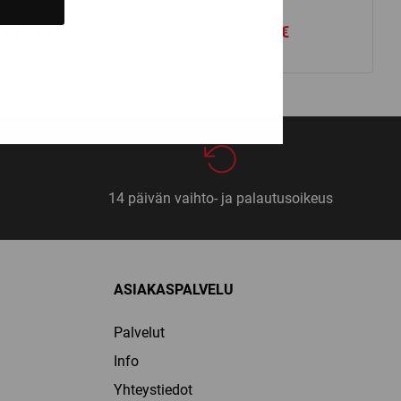
aikki vaihtoehdot
16,50
€
12,00
€
14 päivän vaihto- ja palautusoikeus
ASIAKASPALVELU
Palvelut
Info
Yhteystiedot