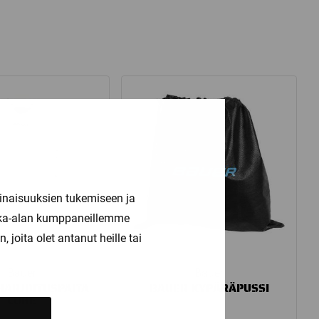
inaisuuksien tukemiseen ja
kka-alan kumppaneillemme
joita olet antanut heille tai
Bauer
Bauer
HARJOITUSPAITA
BAUER KYPÄRÄPUSSI
CORE