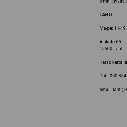
e-mail: jyvas
LAHTI
Ma-pe: 11-19,
Ajokatu 65
15500 Lahti
Katso kartall
Puh.
050 354
email: lahti@s