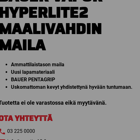
HYPERLITE2
MAALIVAHDIN
MAILA
Ammattilaistason maila
Uusi lapamateriaali
BAUER PENTAGRIP
Uskomattoman kevyt yhdistettynä hyvään tuntumaan.
Tuotetta ei ole varastossa eikä myytävänä.
OTA YHTEYTTÄ
03 225 0000