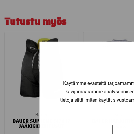
Tutustu myös
Käytämme evästeitä tarjoamamme 
kävijämäärämme analysoimiseen
tietoja siitä, miten käytät sivusto
Bauer
Bauer
BAUER SUPREME S170 17
BAUER HARJOITU
JÄÄKIEKKOHOUSUT
FLEX