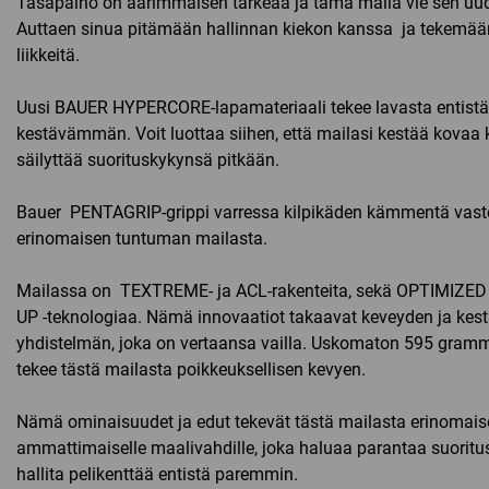
Tasapaino on äärimmäisen tärkeää ja tämä maila vie sen uude
Auttaen sinua pitämään hallinnan kiekon kanssa ja tekemää
liikkeitä.
Uusi BAUER HYPERCORE-lapamateriaali tekee lavasta entistä
kestävämmän. Voit luottaa siihen, että mailasi kestää kovaa 
säilyttää suorituskykynsä pitkään.
Bauer PENTAGRIP-grippi varressa kilpikäden kämmentä vast
erinomaisen tuntuman mailasta.
Mailassa on TEXTREME- ja ACL-rakenteita, sekä OPTIMIZE
UP -teknologiaa. Nämä innovaatiot takaavat keveyden ja kes
yhdistelmän, joka on vertaansa vailla. Uskomaton 595 gram
tekee tästä mailasta poikkeuksellisen kevyen.
Nämä ominaisuudet ja edut tekevät tästä mailasta erinomais
ammattimaiselle maalivahdille, joka haluaa parantaa suoritu
hallita pelikenttää entistä paremmin.