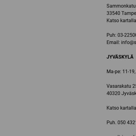
Sammonkatu 
33540 Tampe
Katso kartall
Puh:
03-2250
Email:
info@sp
JYVÄSKYLÄ
Ma-pe: 11-19,
Vasarakatu 2
40320 Jyväsk
Katso kartall
Puh.
050 432