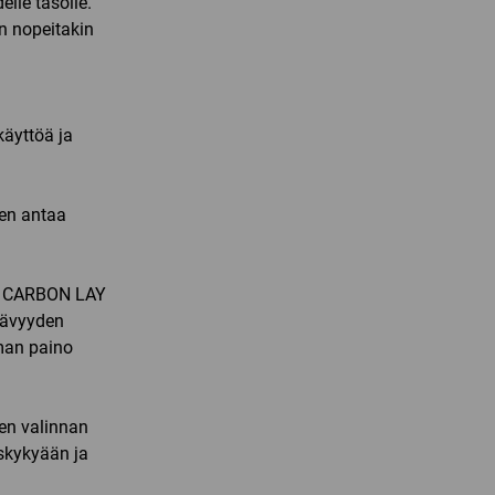
lle tasolle.
n nopeitakin
käyttöä ja
en antaa
D CARBON LAY
tävyyden
man paino
en valinnan
skykyään ja