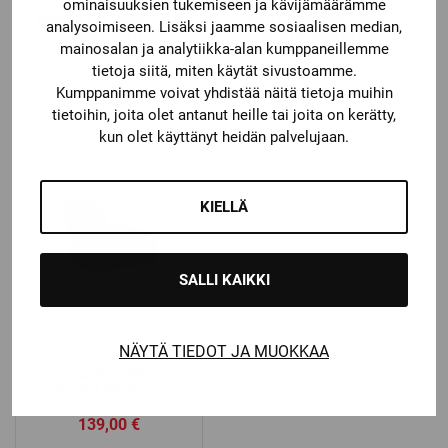
Bauer
Bauer
ominaisuuksien tukemiseen ja kävijämäärämme
BAUER FM PROFILE II
BAUER VAPOR X-W
analysoimiseen. Lisäksi jaamme sosiaalisen median,
RISTIKKO
HARTIASUOJAT
mainosalan ja analytiikka-alan kumppaneillemme
Katso kaikki vaihtoehdot
tietoja siitä, miten käytät sivustoamme.
44,90
€
129,00
€
Kumppanimme voivat yhdistää näitä tietoja muihin
tietoihin, joita olet antanut heille tai joita on kerätty,
kun olet käyttänyt heidän palvelujaan.
KIELLÄ
SALLI KAIKKI
NÄYTÄ TIEDOT JA MUOKKAA
Bauer
BAUER PRO
KYYNÄRSUOJAT
139,00
€