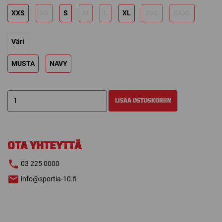
XXS
XS
S
M
L
XL
XXL
XXXL
Väri
MUSTA
NAVY
BAUER
LISÄÄ OSTOSKORIIN
TUULITAKKI
20
LIGHTWEIGHT
määrä
OTA YHTEYTTÄ
03 225 0000
info@sportia-10.fi