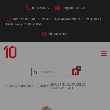
Siirry
sisältöön
03 225 0000
info@sportia-10.fi
Tampere ma–pe: 11–19 la: 9–16 Jyväskylä ma-pe: 11-19 la: 10-16
Lahti ma-pe: 11-19 la: 10-16
Kirjaudu sisään
Sportia-
10
Search
0
for:
BAUER TUULITAKKI 20
Etusivu
/
Tekstiilit
/
Tuulitakit
/
LIGHTWEIGHT