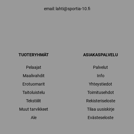
email: lahti@sportia-10.fi
TUOTERYHMÄT
ASIAKASPALVELU
Pelaajat
Palvelut
Maalivahdit
Info
Erotuomarit
Yhteystiedot
Taitoluistelu
Toimitusehdot
Tekstiilit
Rekisteriseloste
Muut tarvikkeet
Tilaa uusiskirje
Ale
Evästeseloste