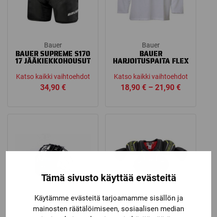
Bauer
Bauer
BAUER SUPREME S170
BAUER
17 JÄÄKIEKKOHOUSUT
HARJOITUSPAITA FLEX
Katso kaikki vaihtoehdot
Katso kaikki vaihtoehdot
Price
34,90
€
18,90
€
–
21,90
€
range:
18,90 €
through
21,90 €
Tämä sivusto käyttää evästeitä
Käytämme evästeitä tarjoamamme sisällön ja
mainosten räätälöimiseen, sosiaalisen median