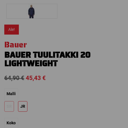
Ale!
Bauer
BAUER TUULITAKKI 20
LIGHTWEIGHT
Alkuperäinen
Nykyinen
64,90
€
45,43
€
hinta
hinta
Malli
oli:
on:
64,90 €.
45,43 €.
SR
JR
Koko