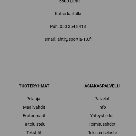
15500 Lahti
Katso kartalla
Puh.
050 354 8418
email: lahti@sportia-10.fi
TUOTERYHMÄT
ASIAKASPALVELU
Pelaajat
Palvelut
Maalivahdit
Info
Erotuomarit
Yhteystiedot
Taitoluistelu
Toimitusehdot
Tekstiilit
Rekisteriseloste