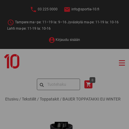
Siirry
sisältöön
03 225 0000
info@sportia-10.fi
Tampere ma–pe: 11–19 la: 9–16 Jyväskylä ma-pe: 11-19 la: 10-16
Lahti ma-pe: 11-19 la: 10-16
Kirjaudu sisään
Sportia-
10
Search
0
for:
Etusivu
/
Tekstiilit
/
Toppatakit
/
BAUER TOPPATAKKI EU WINTER