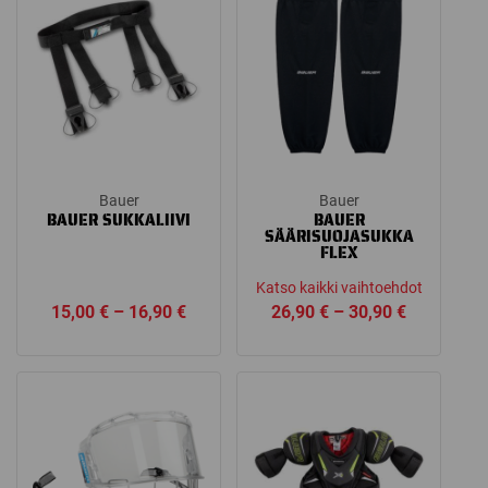
Bauer
Bauer
BAUER SUKKALIIVI
BAUER
SÄÄRISUOJASUKKA
FLEX
Katso kaikki vaihtoehdot
Price
Price
15,00
€
–
16,90
€
26,90
€
–
30,90
€
range:
range:
15,00 €
26,90 €
through
through
16,90 €
30,90 €