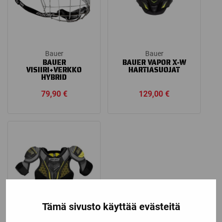
Bauer
Bauer
BAUER
BAUER VAPOR X-W
VISIIRI+VERKKO
HARTIASUOJAT
HYBRID
79,90
€
129,00
€
Tämä sivusto käyttää evästeitä