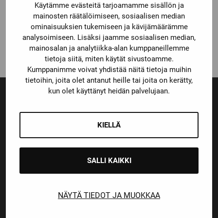
Käytämme evästeitä tarjoamamme sisällön ja
Bauer
BAUER SUPREME 1S 17
mainosten räätälöimiseen, sosiaalisen median
HARTIASUOJAT
ominaisuuksien tukemiseen ja kävijämäärämme
49,90
€
analysoimiseen. Lisäksi jaamme sosiaalisen median,
mainosalan ja analytiikka-alan kumppaneillemme
tietoja siitä, miten käytät sivustoamme.
Kumppanimme voivat yhdistää näitä tietoja muihin
tietoihin, joita olet antanut heille tai joita on kerätty,
kun olet käyttänyt heidän palvelujaan.
Ensiluokkainen palvelu
Monipuoliset maksutavat
KIELLÄ
SALLI KAIKKI
Nopeat toimitusajat
NÄYTÄ TIEDOT JA MUOKKAA