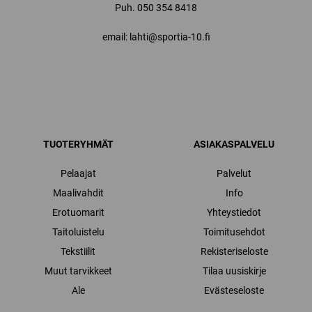
Puh.
050 354 8418
email: lahti@sportia-10.fi
TUOTERYHMÄT
ASIAKASPALVELU
Pelaajat
Palvelut
Maalivahdit
Info
Erotuomarit
Yhteystiedot
Taitoluistelu
Toimitusehdot
Tekstiilit
Rekisteriseloste
Muut tarvikkeet
Tilaa uusiskirje
Ale
Evästeseloste