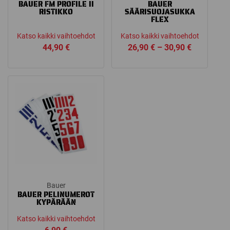
BAUER FM PROFILE II
BAUER
RISTIKKO
SÄÄRISUOJASUKKA
FLEX
Katso kaikki vaihtoehdot
Katso kaikki vaihtoehdot
Price
44,90
€
26,90
€
–
30,90
€
range:
26,90 €
through
30,90 €
Bauer
BAUER PELINUMEROT
KYPÄRÄÄN
Katso kaikki vaihtoehdot