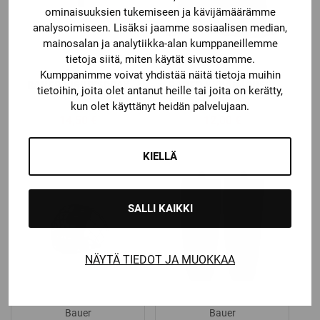
ominaisuuksien tukemiseen ja kävijämäärämme
analysoimiseen. Lisäksi jaamme sosiaalisen median,
mainosalan ja analytiikka-alan kumppaneillemme
tietoja siitä, miten käytät sivustoamme.
Bauer
Bauer
Kumppanimme voivat yhdistää näitä tietoja muihin
BAUER VISIIRISPRAY
BAUER KYPÄRÄPUSSI
tietoihin, joita olet antanut heille tai joita on kerätty,
GEELI
kun olet käyttänyt heidän palvelujaan.
14,50
€
12,00
€
KIELLÄ
SALLI KAIKKI
NÄYTÄ TIEDOT JA MUOKKAA
Bauer
Bauer