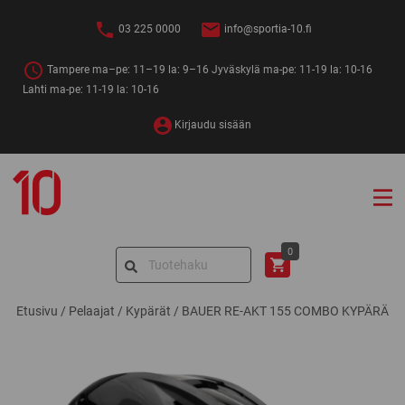
Siirry
sisältöön
03 225 0000
info@sportia-10.fi
Tampere ma–pe: 11–19 la: 9–16 Jyväskylä ma-pe: 11-19 la: 10-16
Lahti ma-pe: 11-19 la: 10-16
Kirjaudu sisään
Sportia-
10
Search
0
for:
Etusivu
/
Pelaajat
/
Kypärät
/
BAUER RE-AKT 155 COMBO KYPÄRÄ