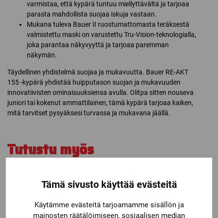
varmistaa, että kypärä tuntuu miellyttävältä ja tarjoaa
parasta mahdollista suojaa iskuja vastaan.
Mukana tuleva Bauer II ruostumattomasta teräksestä
valmistettu maski on varustettu Tru-Vision-teknologialla,
joka parantaa näkyvyyttä ja tarjoaa paremman
näkymän.
Täydellinen yhdistelmä suojaa ja mukavuutta. Bauer RE-AKT
155 -kypärä yhdistää huipputason suojan ja mukavuuden
innovatiivisten ominaisuuksiensa avulla. Olitpa sitten nouseva
juniori tai kokenut ammattilainen, tämä kypärä tarjoaa kaiken,
mitä tarvitset pysyäksesi turvassa ja mukavana jäällä.
Tutustu myös
Tämä sivusto käyttää evästeitä
Käytämme evästeitä tarjoamamme sisällön ja
mainosten räätälöimiseen, sosiaalisen median