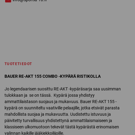
TUOTETIEDOT
BAUER RE-AKT 155 COMBO -KYPÄRÄ RISTIKOLLA
Jo legendaarisen suosittu RE-AKT -kypäräsarja saa uusimman
tulokkaan ja se on tässä. Kypärä jossa yhdistyy
ammattilaistason suojaus ja mukavuus. Bauer RE-AKT 155 -
kypärä on suunniteltu vaativille pelaajille, jotka etsivät parasta
mahdollista suojaa ja mukavuutta. Uudistettu istuvuus ja
päivitetty turvallisuus yhdistettynä ammattilaismaiseen ja
klassiseen ulkomuotoon tekevät tästä kypärästä erinomaisen
valinnan kaikille jääkiekkoilijoille.