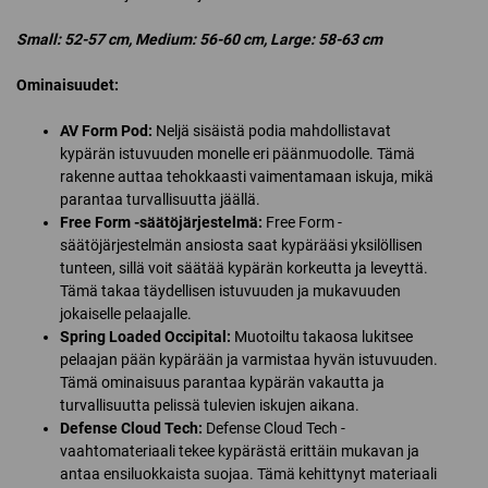
Small: 52-57 cm, Medium: 56-60 cm, Large: 58-63 cm
Ominaisuudet:
AV Form Pod:
Neljä sisäistä podia mahdollistavat
kypärän istuvuuden monelle eri päänmuodolle. Tämä
rakenne auttaa tehokkaasti vaimentamaan iskuja, mikä
parantaa turvallisuutta jäällä.
Free Form -säätöjärjestelmä:
Free Form -
säätöjärjestelmän ansiosta saat kypärääsi yksilöllisen
tunteen, sillä voit säätää kypärän korkeutta ja leveyttä.
Tämä takaa täydellisen istuvuuden ja mukavuuden
jokaiselle pelaajalle.
Spring Loaded Occipital:
Muotoiltu takaosa lukitsee
pelaajan pään kypärään ja varmistaa hyvän istuvuuden.
Tämä ominaisuus parantaa kypärän vakautta ja
turvallisuutta pelissä tulevien iskujen aikana.
Defense Cloud Tech:
Defense Cloud Tech -
vaahtomateriaali tekee kypärästä erittäin mukavan ja
antaa ensiluokkaista suojaa. Tämä kehittynyt materiaali