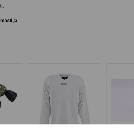
i.
masti ja