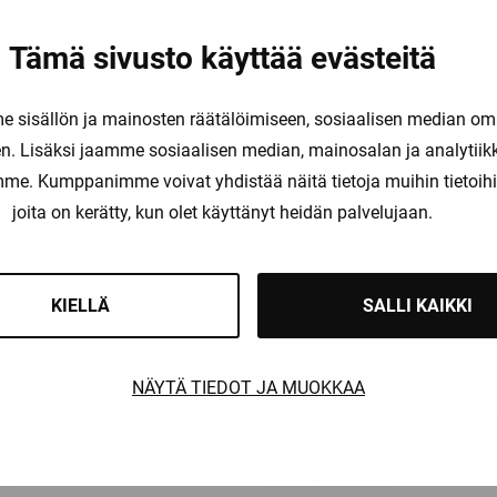
Bauer
Tämä sivusto käyttää evästeitä
X-W
BAUER HARJOITUSPAITA
BAUER VI
AT
CORE
sisällön ja mainosten räätälöimiseen, sosiaalisen median om
Katso kaikki vaihtoehdot
. Lisäksi jaamme sosiaalisen median, mainosalan ja analytii
16,50
€
amme. Kumppanimme voivat yhdistää näitä tietoja muihin tietoihin, 
joita on kerätty, kun olet käyttänyt heidän palvelujaan.
KIELLÄ
SALLI KAIKKI
liset maksutavat
Nopeat toimitusajat
NÄYTÄ TIEDOT JA MUOKKAA
OT
TUOTERYHMÄT