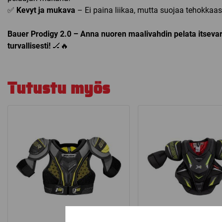
✅
Kevyt ja mukava
– Ei paina liikaa, mutta suojaa tehokkaast
Bauer Prodigy 2.0 – Anna nuoren maalivahdin pelata itsevar
turvallisesti!
🏒🔥
Tutustu myös