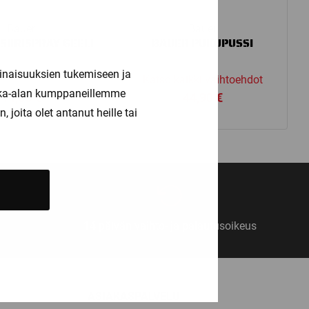
Bauer
Bauer
SIIRISPRAY GEELI
BAUER PUKUPUSSI
inaisuuksien tukemiseen ja
Katso kaikki vaihtoehdot
kka-alan kumppaneillemme
14,50
€
44,90
€
joita olet antanut heille tai
14 päivän vaihto- ja palautusoikeus
ASIAKASPALVELU