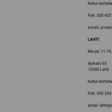
Katso kartall
Puh.
050 432
e-mail: jyvas
LAHTI
Ma-pe: 11-19,
Ajokatu 65
15500 Lahti
Katso kartall
Puh.
050 354
email: lahti@s