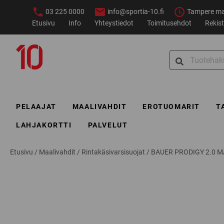
Siirry
03 225 0000
info@sportia-10.fi
Tampere ma–
sisältöön
Etusivu
Info
Yhteystiedot
Toimitusehdot
Rekist
Sportia-
Search
10
for:
PELAAJAT
MAALIVAHDIT
EROTUOMARIT
T
LAHJAKORTTI
PALVELUT
Etusivu
/
Maalivahdit
/
Rintakäsivarsisuojat
/
BAUER PRODIGY 2.0 