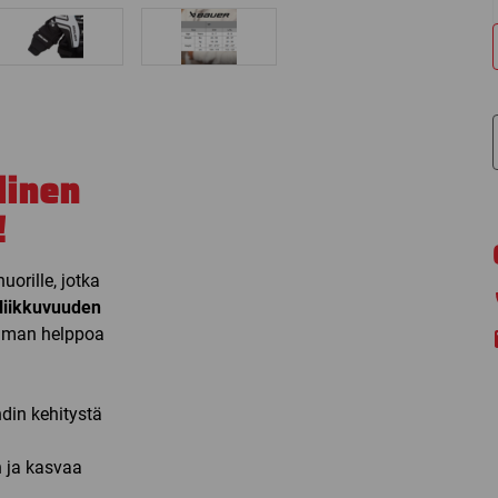
linen
!
orille, jotka
 liikkuvuuden
imman helppoa
din kehitystä
 ja kasvaa