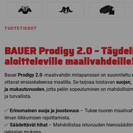
TUOTETIEDOT
BAUER Prodigy 2.0 – Täydel
aloitteleville maalivahdeille
Bauer
Prodigy 2.0
-maalivahdin rintapanssari on suunniteltu nu
ottavat ensiaskeleensa maalilla. Se tarjoaa loistavan
suojan,
ja mukautuvuuden
, jotta peliin sopeutuminen on mahdollis
ja turvallista.
✅
Erinomainen suoja ja joustavuus
– Tukee nuoren maalivah
ilman liikkumisen rajoittamista.
✅
Säädettävät hihat
– Mahdollistaa istuvuuden hienosäädön
pelaajan mukana.