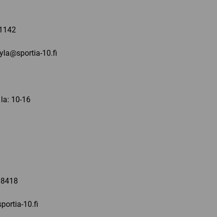
a
1142
kyla@sportia-10.fi
 la: 10-16
a
 8418
portia-10.fi