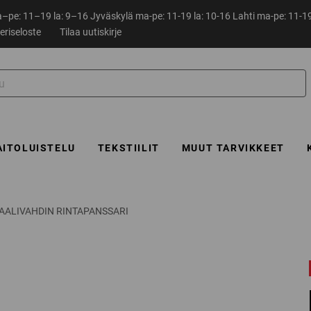
pe: 11–19 la: 9–16 Jyväskylä ma-pe: 11-19 la: 10-16 Lahti ma-pe: 11-19
eriseloste
Tilaa uutiskirje
AITOLUISTELU
TEKSTIILIT
MUUT TARVIKKEET
MAALIVAHDIN RINTAPANSSARI