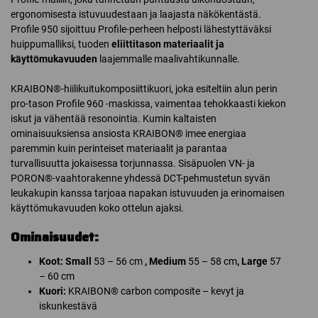
ergonomisesta istuvuudestaan ja laajasta näkökentästä.
Profile 950 sijoittuu Profile-perheen helposti lähestyttäväksi
huippumalliksi, tuoden
eliittitason materiaalit ja
käyttömukavuuden
laajemmalle maalivahtikunnalle.
KRAIBON®-hiilikuitukomposiittikuori, joka esiteltiin alun perin
pro-tason Profile 960 -maskissa, vaimentaa tehokkaasti kiekon
iskut ja vähentää resonointia. Kumin kaltaisten
ominaisuuksiensa ansiosta KRAIBON® imee energiaa
paremmin kuin perinteiset materiaalit ja parantaa
turvallisuutta jokaisessa torjunnassa. Sisäpuolen VN- ja
PORON®-vaahtorakenne yhdessä DCT-pehmustetun syvän
leukakupin kanssa tarjoaa napakan istuvuuden ja erinomaisen
käyttömukavuuden koko ottelun ajaksi.
Ominaisuudet:
Koot:
Small
53 – 56 cm
, Medium
55 – 58 cm
, Large
57
– 60 cm
Kuori:
KRAIBON® carbon composite – kevyt ja
iskunkestävä