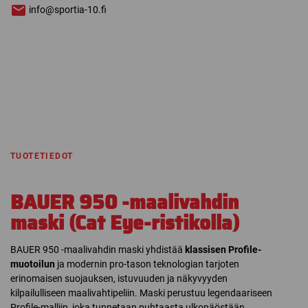
info@sportia-10.fi
TUOTETIEDOT
BAUER 950 -maalivahdin
maski (Cat Eye-ristikolla)
BAUER 950 -maalivahdin maski yhdistää
klassisen Profile-
muotoilun
ja modernin pro-tason teknologian tarjoten
erinomaisen suojauksen, istuvuuden ja näkyvyyden
kilpailulliseen maalivahtipeliin. Maski perustuu legendaariseen
Profile-malliin, joka tunnetaan puhtaasta ulkonäöstään,