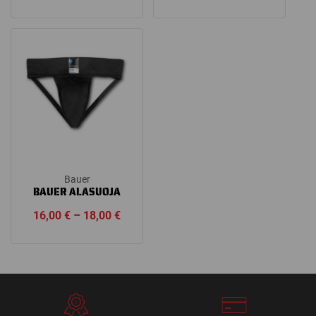
range:
range:
4,90 €
15,00 €
through
through
5,90 €
16,90 €
Bauer
BAUER ALASUOJA
Price
16,00
€
–
18,00
€
range:
16,00 €
through
18,00 €