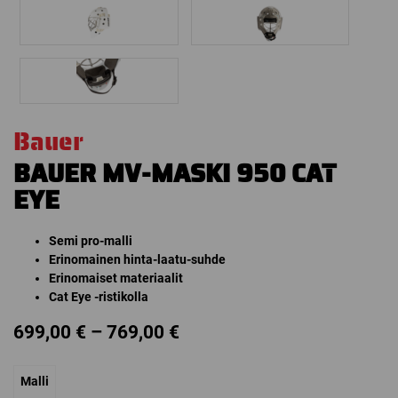
Bauer
BAUER MV-MASKI 950 CAT
EYE
Semi pro-malli
Erinomainen hinta-laatu-suhde
Erinomaiset materiaalit
Cat Eye -ristikolla
Price
699,00
€
–
769,00
€
range:
Malli
699,00 €