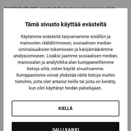
BAUER Profile 950 -maalivahdin maski on erinomainen valinta
maalivahdille, joka haluaa
pro-tason suojauksen, erinomaisen
istuvuuden ja klassisen Profile-näkyvyyden
ilman kaikkein
Tämä sivusto käyttää evästeitä
kalleimman huippumallin hintaa. Täydellinen vaihtoehto
maalivahdeille, jotka arvostavat turvallisuutta, mukavuutta ja
Käytämme evästeitä tarjoamamme sisällön ja
varmaa suorituskykyä jokaisessa torjunnassa.
mainosten räätälöimiseen, sosiaalisen median
ominaisuuksien tukemiseen ja kävijämäärämme
analysoimiseen. Lisäksi jaamme sosiaalisen median,
Tutustu myös
mainosalan ja analytiikka-alan kumppaneillemme
tietoja siitä, miten käytät sivustoamme.
Kumppanimme voivat yhdistää näitä tietoja muihin
tietoihin, joita olet antanut heille tai joita on kerätty,
kun olet käyttänyt heidän palvelujaan.
KIELLÄ
SALLI KAIKKI