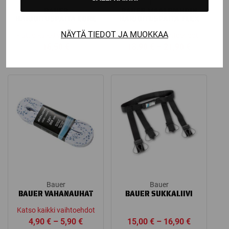
Bauer
Bauer
BAUER
BAUER MAALIVAHDIN
HARJOITUSPAITA CORE
HARJOITUSPAITA FLEX
NÄYTÄ TIEDOT JA MUOKKAA
Katso kaikki vaihtoehdot
Katso kaikki vaihtoehdot
Price
16,50
€
18,90
€
–
21,90
€
range:
18,90 €
through
21,90 €
Bauer
Bauer
BAUER VAHANAUHAT
BAUER SUKKALIIVI
Katso kaikki vaihtoehdot
Price
Price
4,90
€
–
5,90
€
15,00
€
–
16,90
€