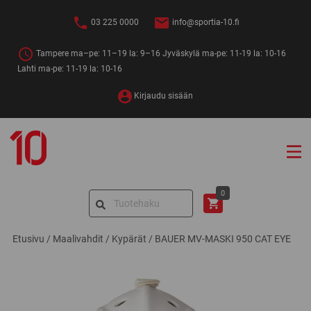
Siirry
sisältöön
03 225 0000
info@sportia-10.fi
Tampere ma–pe: 11–19 la: 9–16 Jyväskylä ma-pe: 11-19 la: 10-16
Lahti ma-pe: 11-19 la: 10-16
Kirjaudu sisään
Sportia-
10
Search
0
for:
Etusivu
/
Maalivahdit
/
Kypärät
/
BAUER MV-MASKI 950 CAT EYE