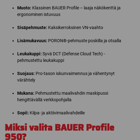
Muoto:
Klassinen BAUER Profile – laaja näkökenttä ja
ergonominen istuvuus
Sisäpehmuste:
Kaksikerroksinen VN-vaahto
Lisämukavuus:
PORON®-pehmuste poskilla ja otsalla
Leukakuppi:
Syvä DCT (Defense Cloud Tech) -
pehmustettu leukakuppi
Suojaus:
Pro-tason iskunvaimennus ja vähentynyt
värähtely
Mukana:
Pehmustettu maalivahdin maskipussi
hengittävällä verkkopohjalla
Sopii:
Kilpa- ja aktiivimaalivahdeille
Miksi valita BAUER Profile
950?