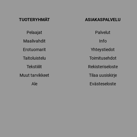
TUOTERYHMÄT
ASIAKASPALVELU
Pelaajat
Palvelut
Maalivahdit
Info
Erotuomarit
Yhteystiedot
Taitoluistelu
Toimitusehdot
Tekstiilit
Rekisteriseloste
Muut tarvikkeet
Tilaa uusiskirje
Ale
Evästeseloste