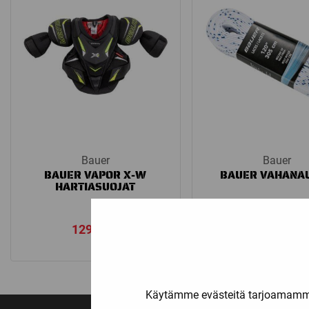
Bauer
Bauer
BAUER VAPOR X-W
BAUER VAHANA
HARTIASUOJAT
Katso kaikki vaiht
129,00
€
4,90
€
–
5,9
Käytämme evästeitä tarjoamamme 