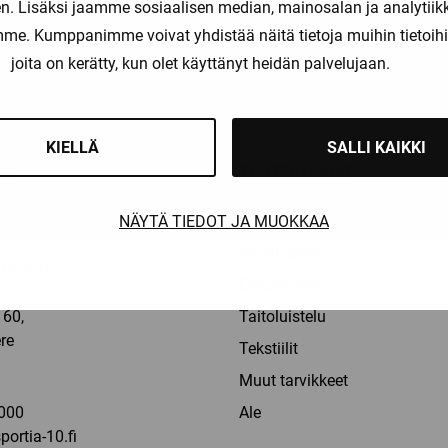
. Lisäksi jaamme sosiaalisen median, mainosalan ja analytii
amme. Kumppanimme voivat yhdistää näitä tietoja muihin tietoihin, 
joita on kerätty, kun olet käyttänyt heidän palvelujaan.
liset maksutavat
Nopeat toimitusajat
KIELLÄ
SALLI KAIKKI
OT
TUOTERYHMÄT
Pelaajat
NÄYTÄ TIEDOT JA MUOKKAA
Maalivahdit
la: 9-16
Erotuomarit
60,
Taitoluistelu
re
Tekstiilit
a
Muut tarvikkeet
000
Ale
ortia-10.fi