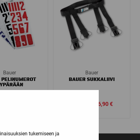
Bauer
Bauer
 PELINUMEROT
BAUER SUKKALIIVI
YPÄRÄÄN
aikki vaihtoehdot
Price
6,90
€
15,00
€
–
16,90
€
range:
15,00 €
through
inaisuuksien tukemiseen ja
16,90 €