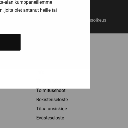
kka-alan kumppaneillemme
joita olet antanut heille tai
14 päivän vaihto- ja palautusoikeus
ASIAKASPALVELU
Palvelut
Info
Yhteystiedot
Toimitusehdot
Rekisteriseloste
Tilaa uusiskirje
Evästeseloste