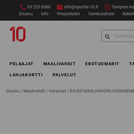
Siirry
03 225 0000
info@sportia-10.fi
Tampere ma–
sisältöön
Etusivu
Info
Yhteystiedot
Toimitusehdot
Rekist
Sportia-
Search
10
for:
PELAAJAT
MAALIVAHDIT
EROTUOMARIT
T
LAHJAKORTTI
PALVELUT
Etusivu
/
Maalivahdit
/
Varaosat
/
BAUER MAALIVAHDIN KÄRKIREMM