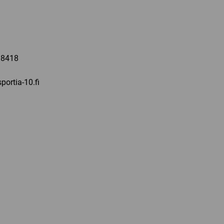
a
 8418
portia-10.fi