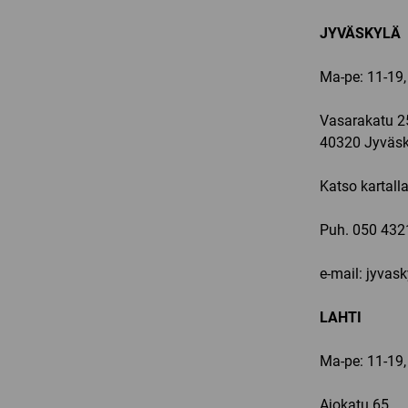
JYVÄSKYLÄ
Ma-pe: 11-19,
Vasarakatu 2
40320 Jyväsk
Katso kartall
Puh.
050 432
e-mail: jyvas
LAHTI
Ma-pe: 11-19,
Ajokatu 65