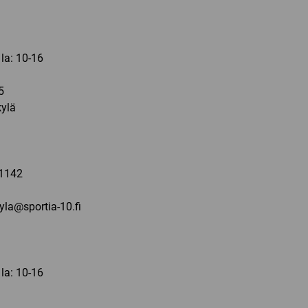
 la: 10-16
5
ylä
a
1142
kyla@sportia-10.fi
 la: 10-16