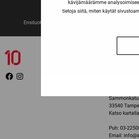
kävijämäärämme analysoimiseen
tietoja siitä, miten käytät sivusto
Ensiluokkainen palvelu
Monipuo
YHTEYSTIED
TAMPERE
Ma-pe: 11-19, 
Sammonkatu 
33540 Tampe
Katso kartall
Puh:
03-2250
Email:
info@sp