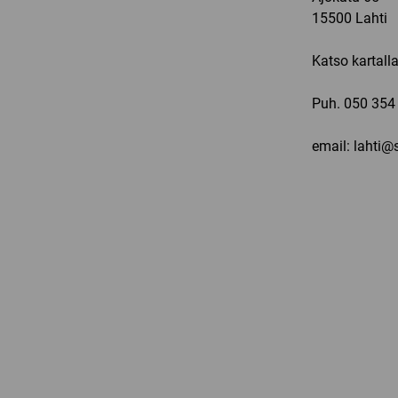
15500 Lahti
Katso kartall
Puh.
050 354
email: lahti@s