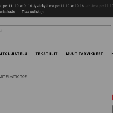
pe: 11–19 la: 9–16 Jyväskylä ma-pe: 11-19 la: 10-16 Lahti ma-pe: 11-19
eriseloste
Tilaa uutiskirje
AITOLUISTELU
TEKSTIILIT
MUUT TARVIKKEET
IT ELASTIC TOE