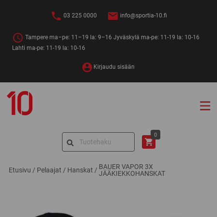
Siirry
sisältöön
03 225 0000
info@sportia-10.fi
Tampere ma–pe: 11–19 la: 9–16 Jyväskylä ma-pe: 11-19 la: 10-16
Lahti ma-pe: 11-19 la: 10-16
Kirjaudu sisään
Sportia-
10
Search
0
for:
BAUER VAPOR 3X
Etusivu
/
Pelaajat
/
Hanskat
/
JÄÄKIEKKOHANSKAT