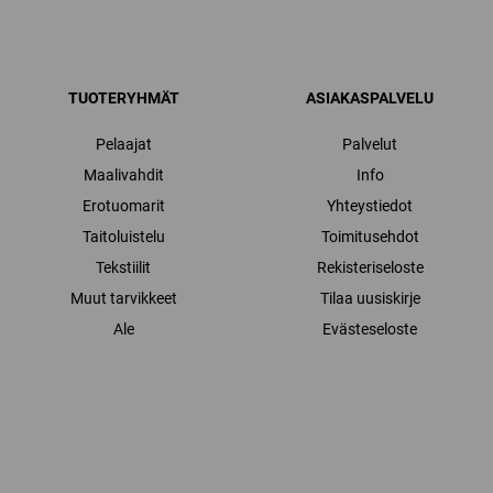
TUOTERYHMÄT
ASIAKASPALVELU
Pelaajat
Palvelut
Maalivahdit
Info
Erotuomarit
Yhteystiedot
Taitoluistelu
Toimitusehdot
Tekstiilit
Rekisteriseloste
Muut tarvikkeet
Tilaa uusiskirje
Ale
Evästeseloste