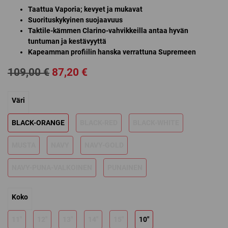
Taattua Vaporia; kevyet ja mukavat
Suorituskykyinen suojaavuus
Taktile-kämmen Clarino-vahvikkeilla antaa hyvän
tuntuman ja kestävyyttä
Kapeamman profiilin hanska verrattuna Supremeen
Alkuperäinen
Nykyinen
109,00
€
87,20
€
hinta
hinta
Väri
oli:
on:
109,00 €.
87,20 €.
BLACK-ORANGE
BLACK-RED
BLACK-WHITE
MUSTA
NAVY
NAVY-GOLD
NAVY-PUNA-VALKOINEN
PUNAINEN
Koko
11"
12"
13"
14"
15"
10"