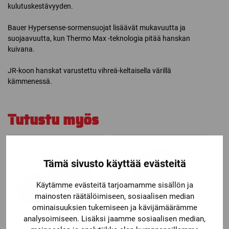
kulutuskestävyyden.
Bauer Hypersense-sormensuojat lisäävät mukavuutta ja
suojaavuutta, kun Thermo Max -teknologia pitää hanskan
kuivana.
JR-koon hanskat varustettu vihreä-keltaisella värillä
kämmenessä.
Tutustu myös
Tämä sivusto käyttää evästeitä
Käytämme evästeitä tarjoamamme sisällön ja
mainosten räätälöimiseen, sosiaalisen median
ominaisuuksien tukemiseen ja kävijämäärämme
analysoimiseen. Lisäksi jaamme sosiaalisen median,