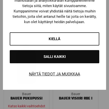
mainosalan ja analytiikka-alan kumppaneillemme
tietoja siitä, miten käytät sivustoamme.
Bauer
Bauer
BAUER KAULASUOJA
BAUER EROTUOMARIN
Kumppanimme voivat yhdistää näitä tietoja muihin
NG NLP8 CORE
SUOJAPAITA
tietoihin, joita olet antanut heille tai joita on kerätty,
kun olet käyttänyt heidän palvelujaan.
Katso kaikki vaihtoehdot
Price
21,90
€
–
22,90
€
99,90
€
range:
KIELLÄ
21,90 €
through
22,90 €
SALLI KAIKKI
NÄYTÄ TIEDOT JA MUOKKAA
Bauer
Bauer
BAUER PUKUPUSSI
BAUER VISIIRI RBE I
Katso kaikki vaihtoehdot