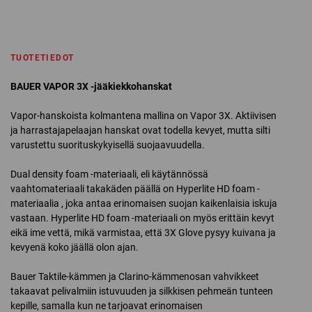
TUOTETIEDOT
BAUER VAPOR 3X -jääkiekkohanskat
Vapor-hanskoista kolmantena mallina on Vapor 3X. Aktiivisen
ja harrastajapelaajan hanskat ovat todella kevyet, mutta silti
varustettu suorituskykyisellä suojaavuudella.
Dual density foam -materiaali, eli käytännössä
vaahtomateriaali takakäden päällä on Hyperlite HD foam -
materiaalia , joka antaa erinomaisen suojan kaikenlaisia iskuja
vastaan. Hyperlite HD foam -materiaali on myös erittäin kevyt
eikä ime vettä, mikä varmistaa, että 3X Glove pysyy kuivana ja
kevyenä koko jäällä olon ajan.
Bauer Taktile-kämmen ja Clarino-kämmenosan vahvikkeet
takaavat pelivalmiin istuvuuden ja silkkisen pehmeän tunteen
kepille, samalla kun ne tarjoavat erinomaisen