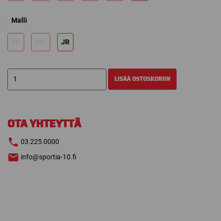
Malli
SR
INT
JR
BAUER
LISÄÄ OSTOSKORIIN
VAPOR
3X
JÄÄKIEKKOHANSKAT
määrä
OTA YHTEYTTÄ
03 225 0000
info@sportia-10.fi