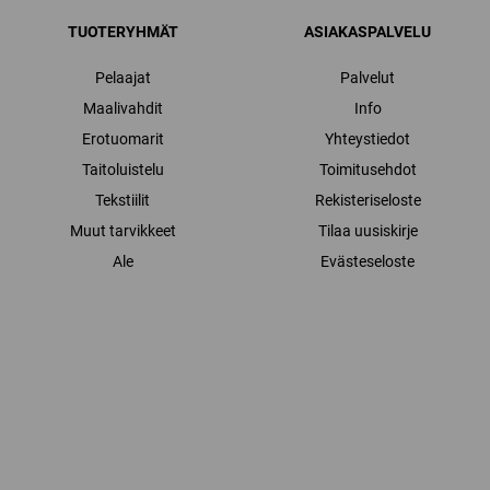
TUOTERYHMÄT
ASIAKASPALVELU
Pelaajat
Palvelut
Maalivahdit
Info
Erotuomarit
Yhteystiedot
Taitoluistelu
Toimitusehdot
Tekstiilit
Rekisteriseloste
Muut tarvikkeet
Tilaa uusiskirje
Ale
Evästeseloste