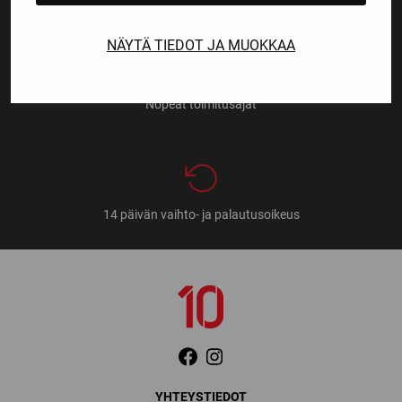
NÄYTÄ TIEDOT JA MUOKKAA
Nopeat toimitusajat
14 päivän vaihto- ja palautusoikeus
YHTEYSTIEDOT