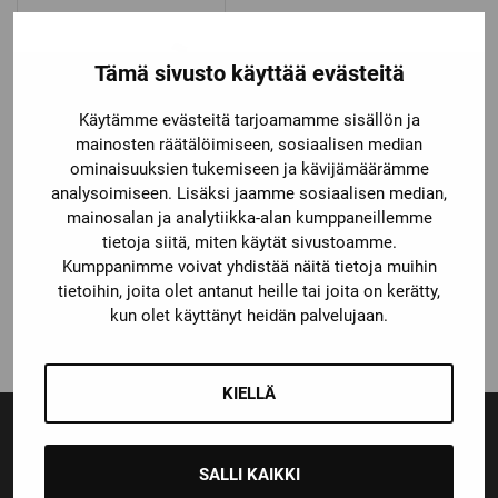
Tämä sivusto käyttää evästeitä
Käytämme evästeitä tarjoamamme sisällön ja
mainosten räätälöimiseen, sosiaalisen median
ominaisuuksien tukemiseen ja kävijämäärämme
analysoimiseen. Lisäksi jaamme sosiaalisen median,
mainosalan ja analytiikka-alan kumppaneillemme
Bauer
tietoja siitä, miten käytät sivustoamme.
BAUER VISIIRI EURO
PRO
Kumppanimme voivat yhdistää näitä tietoja muihin
tietoihin, joita olet antanut heille tai joita on kerätty,
47,90
€
kun olet käyttänyt heidän palvelujaan.
KIELLÄ
SALLI KAIKKI
Ensiluokkainen palvelu
Monipuoliset maksutavat