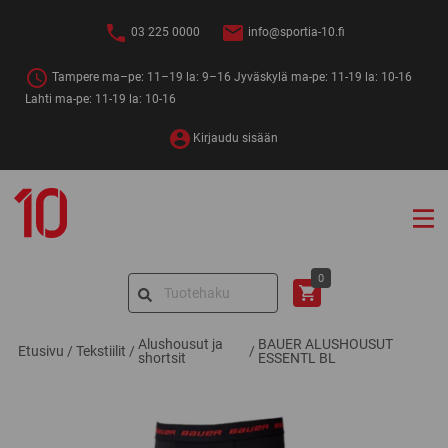
Siirry
sisältöön
03 225 0000
info@sportia-10.fi
Tampere ma–pe: 11–19 la: 9–16 Jyväskylä ma-pe: 11-19 la: 10-16
Lahti ma-pe: 11-19 la: 10-16
Kirjaudu sisään
Sportia-
10
Search
0
for:
Alushousut ja
BAUER ALUSHOUSUT
Etusivu
/
Tekstiilit
/
/
shortsit
ESSENTL BL