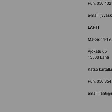
Puh.
050 432
e-mail: jyvas
LAHTI
Ma-pe: 11-19,
Ajokatu 65
15500 Lahti
Katso kartall
Puh.
050 354
email: lahti@s