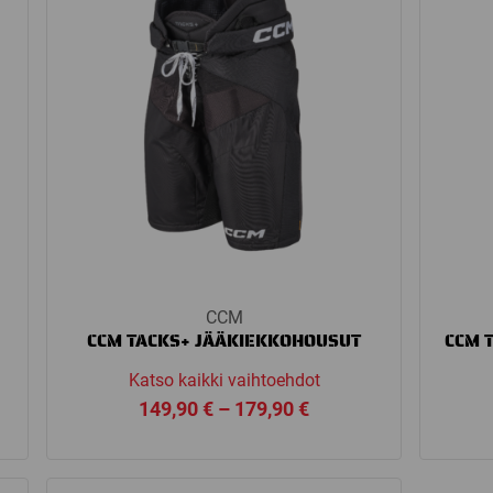
CCM
CCM TACKS+ JÄÄKIEKKOHOUSUT
CCM 
Katso kaikki vaihtoehdot
Price
149,90
€
–
179,90
€
range:
149,90 €