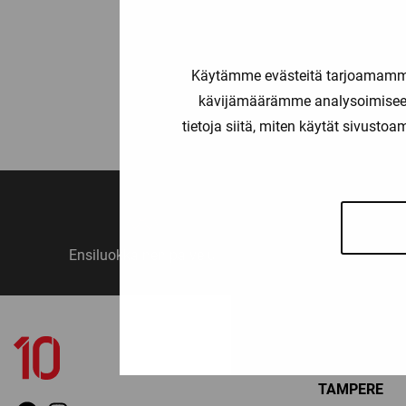
109,90
throug
129,00
Käytämme evästeitä tarjoamamme 
« Edelli
kävijämäärämme analysoimiseen
tietoja siitä, miten käytät sivusto
Ensiluokkainen palvelu
Monipuo
YHTEYSTIED
TAMPERE