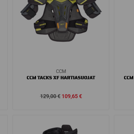
CCM
CCM TACKS XF HARTIASUOJAT
CCM
Alkuperäinen
Nykyinen
129,00
€
109,65
€
hinta
hinta
oli:
on:
129,00 €.
109,65 €.