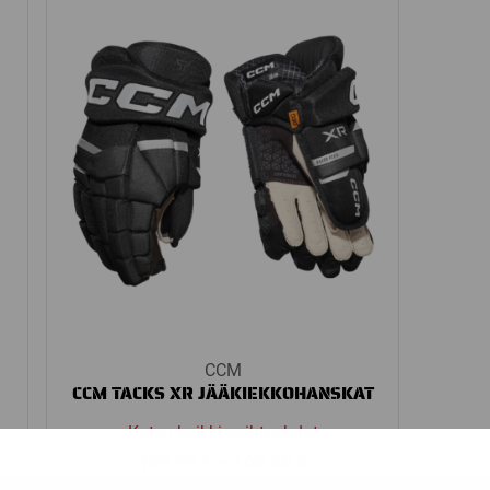
through
€
179,90 €
CCM
CCM TACKS XR JÄÄKIEKKOHANSKAT
Katso kaikki vaihtoehdot
Price
134,90
€
–
164,90
€
range: