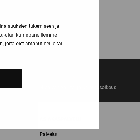
inaisuuksien tukemiseen ja
uraava »
kka-alan kumppaneillemme
joita olet antanut heille tai
14 päivän vaihto- ja palautusoikeus
ASIAKASPALVELU
Palvelut