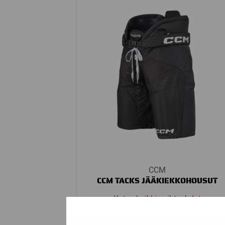
through
229,00 
CCM
CCM TACKS JÄÄKIEKKOHOUSUT
Katso kaikki vaihtoehdot
Price
109,90
€
–
129,00
€
range: