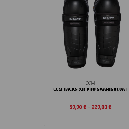
CCM
CCM TACKS XR PRO SÄÄRISUOJAT
Price
59,90
€
–
229,00
€
range:
59,90 €