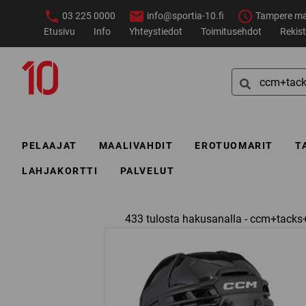
Siirry
03 225 0000
info@sportia-10.fi
Tampere ma–
sisältöön
Etusivu
Info
Yhteystiedot
Toimitusehdot
Rekist
Sportia-
Search
10
for:
PELAAJAT
MAALIVAHDIT
EROTUOMARIT
T
LAHJAKORTTI
PALVELUT
433 tulosta hakusanalla - ccm+tacks