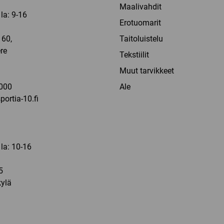
Maalivahdit
la: 9-16
Erotuomarit
60,
Taitoluistelu
re
Tekstiilit
a
Muut tarvikkeet
000
Ale
ortia-10.fi
 la: 10-16
5
ylä
a