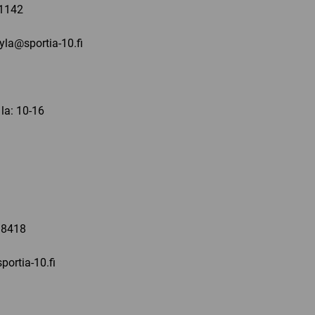
1142
kyla@sportia-10.fi
 la: 10-16
a
 8418
portia-10.fi