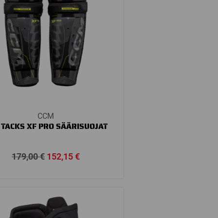
CCM
 TACKS XF PRO SÄÄRISUOJAT
Alkuperäinen
Nykyinen
179,00
€
152,15
€
hinta
hinta
oli:
on:
179,00 €.
152,15 €.