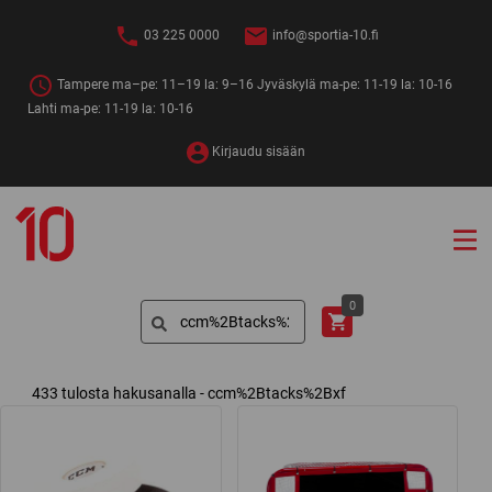
Siirry
sisältöön
03 225 0000
info@sportia-10.fi
Tampere ma–pe: 11–19 la: 9–16 Jyväskylä ma-pe: 11-19 la: 10-16
Lahti ma-pe: 11-19 la: 10-16
Kirjaudu sisään
Sportia-
10
Search
0
for:
433 tulosta hakusanalla - ccm%2Btacks%2Bxf