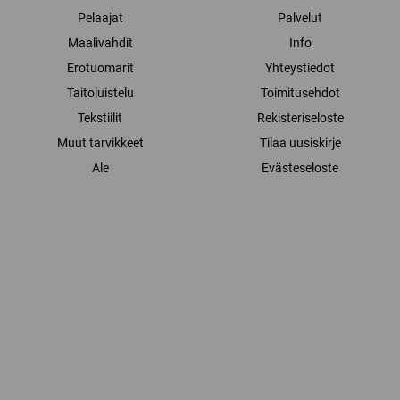
Pelaajat
Palvelut
Maalivahdit
Info
Erotuomarit
Yhteystiedot
Taitoluistelu
Toimitusehdot
Tekstiilit
Rekisteriseloste
Muut tarvikkeet
Tilaa uusiskirje
Ale
Evästeseloste