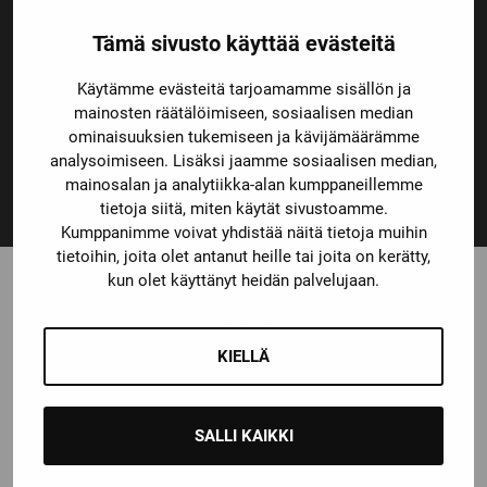
Tämä sivusto käyttää evästeitä
Nopeat toimitusajat
Käytämme evästeitä tarjoamamme sisällön ja
mainosten räätälöimiseen, sosiaalisen median
ominaisuuksien tukemiseen ja kävijämäärämme
analysoimiseen. Lisäksi jaamme sosiaalisen median,
mainosalan ja analytiikka-alan kumppaneillemme
14 päivän vaihto- ja palautusoikeus
tietoja siitä, miten käytät sivustoamme.
Kumppanimme voivat yhdistää näitä tietoja muihin
tietoihin, joita olet antanut heille tai joita on kerätty,
kun olet käyttänyt heidän palvelujaan.
KIELLÄ
YHTEYSTIEDOT
SALLI KAIKKI
TAMPERE