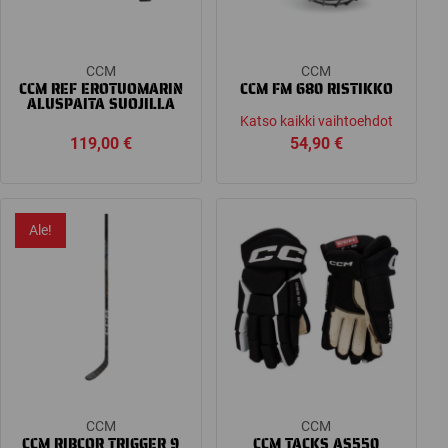
CCM
CCM
CCM REF EROTUOMARIN
CCM FM 680 RISTIKKO
ALUSPAITA SUOJILLA
Katso kaikki vaihtoehdot
119,00
€
54,90
€
Ale!
CCM
CCM
CCM RIBCOR TRIGGER 9
CCM TACKS AS550