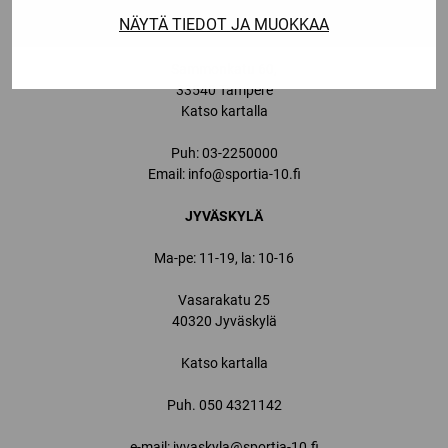
NÄYTÄ TIEDOT JA MUOKKAA
Ma-pe: 11-19, la: 9-16
Sammonkatu 60,
33540 Tampere
Katso kartalla
Puh:
03-2250000
Email:
info@sportia-10.fi
JYVÄSKYLÄ
Ma-pe: 11-19, la: 10-16
Vasarakatu 25
40320 Jyväskylä
Katso kartalla
Puh.
050 4321142
e-mail: jyvaskyla@sportia-10.fi