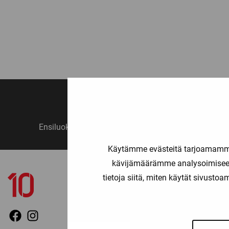
Ensiluokkainen palvelu
Monipuo
Käytämme evästeitä tarjoamamme 
kävijämäärämme analysoimiseen
tietoja siitä, miten käytät sivusto
YHTEYSTIED
TAMPERE
Ma-pe: 11-19, 