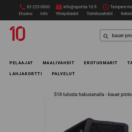
Siirry
03 225 0000
info@sportia-10.fi
Tampere ma–
sisältöön
Etusivu
Info
Yhteystiedot
Toimitusehdot
Rekist
Sportia-
Search
10
for:
PELAAJAT
MAALIVAHDIT
EROTUOMARIT
T
LAHJAKORTTI
PALVELUT
518 tulosta hakusanalla - bauer proto