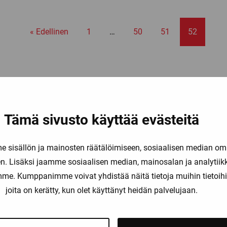
« Edellinen
1
…
50
51
52
Tämä sivusto käyttää evästeitä
liset maksutavat
Nopeat toimitusajat
sisällön ja mainosten räätälöimiseen, sosiaalisen median om
. Lisäksi jaamme sosiaalisen median, mainosalan ja analytii
amme. Kumppanimme voivat yhdistää näitä tietoja muihin tietoihin, 
OT
TUOTERYHMÄT
joita on kerätty, kun olet käyttänyt heidän palvelujaan.
Pelaajat
Maalivahdit
la: 9-16