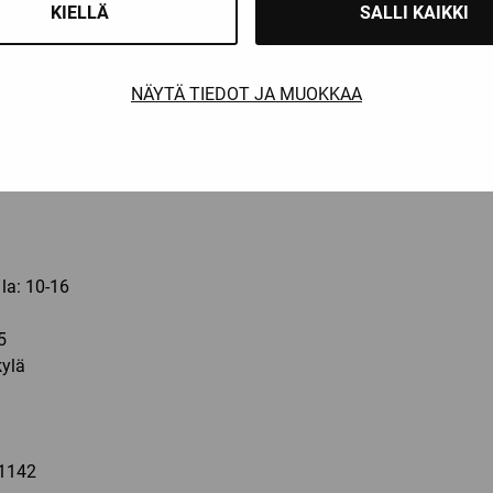
KIELLÄ
SALLI KAIKKI
Erotuomarit
60,
Taitoluistelu
re
Tekstiilit
NÄYTÄ TIEDOT JA MUOKKAA
a
Muut tarvikkeet
000
Ale
ortia-10.fi
 la: 10-16
5
ylä
a
1142