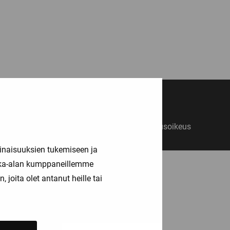
14 päivän vaihto- ja palautusoikeus
inaisuuksien tukemiseen ja
kka-alan kumppaneillemme
joita olet antanut heille tai
ASIAKASPALVELU
Palvelut
Info