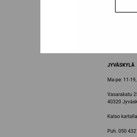
Sammonkatu 
33540 Tampe
Katso kartall
Puh:
03-2250
Email:
info@sp
JYVÄSKYLÄ
Ma-pe: 11-19,
Vasarakatu 2
40320 Jyväsk
Katso kartall
Puh.
050 432