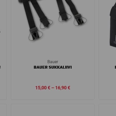
Bauer
N
BAUER SUKKALIIVI
Price
15,00
€
–
16,90
€
range:
15,00 €
through
16,90 €