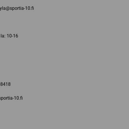
kyla@sportia-10.fi
 la: 10-16
a
 8418
portia-10.fi