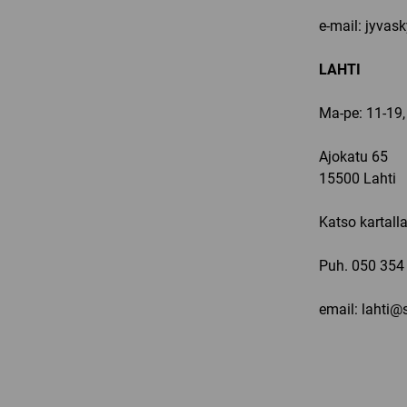
e-mail: jyvas
LAHTI
Ma-pe: 11-19,
Ajokatu 65
15500 Lahti
Katso kartall
Puh.
050 354
email: lahti@s