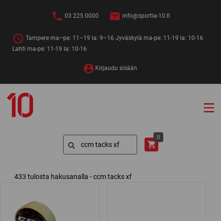
Siirry
sisältöön
03 225 0000
info@sportia-10.fi
Tampere ma–pe: 11–19 la: 9–16 Jyväskylä ma-pe: 11-19 la: 10-16
Lahti ma-pe: 11-19 la: 10-16
Kirjaudu sisään
Sportia-
10
Search
0
for:
433 tulosta hakusanalla - ccm tacks xf