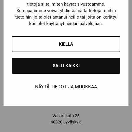
tietoja siitä, miten käytät sivustoamme.
Kumppanimme voivat yhdistää näitä tietoja muihin
YHTEYSTIEDOT
tietoihin, joita olet antanut heille tai joita on kerätty,
TAMPERE
kun olet käyttänyt heidän palvelujaan.
Ma-pe: 11-19, la: 9-16
KIELLÄ
Sammonkatu 60,
33540 Tampere
Katso kartalla
SALLI KAIKKI
Puh:
03-2250000
Email:
info@sportia-10.fi
NÄYTÄ TIEDOT JA MUOKKAA
JYVÄSKYLÄ
Ma-pe: 11-19, la: 10-16
Vasarakatu 25
40320 Jyväskylä