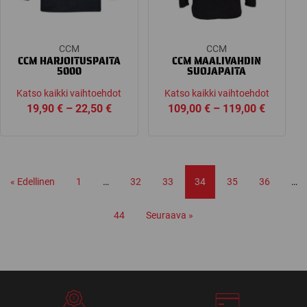
CCM
CCM
CCM HARJOITUSPAITA
CCM MAALIVAHDIN
5000
SUOJAPAITA
Katso kaikki vaihtoehdot
Katso kaikki vaihtoehdot
Price
Price
19,90
€
–
22,50
€
109,00
€
–
119,00
€
range:
range:
19,90 €
109,00 
through
through
22,50 €
119,00 
« Edellinen
1
…
32
33
34
35
36
…
44
Seuraava »