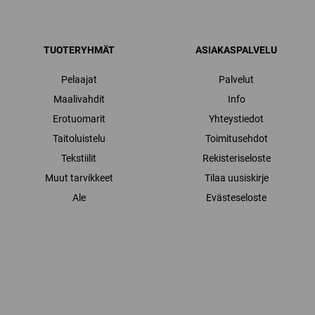
TUOTERYHMÄT
ASIAKASPALVELU
Pelaajat
Palvelut
Maalivahdit
Info
Erotuomarit
Yhteystiedot
Taitoluistelu
Toimitusehdot
Tekstiilit
Rekisteriseloste
Muut tarvikkeet
Tilaa uusiskirje
Ale
Evästeseloste