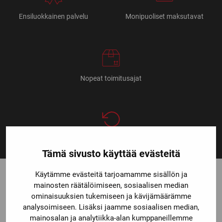
Ensiluokkainen palvelu
Monipuoliset maksutavat
Nopeat toimitusajat
14 päivän vaihto- ja palautusoikeus
Tämä sivusto käyttää evästeitä
Käytämme evästeitä tarjoamamme sisällön ja
mainosten räätälöimiseen, sosiaalisen median
ominaisuuksien tukemiseen ja kävijämäärämme
analysoimiseen. Lisäksi jaamme sosiaalisen median,
mainosalan ja analytiikka-alan kumppaneillemme