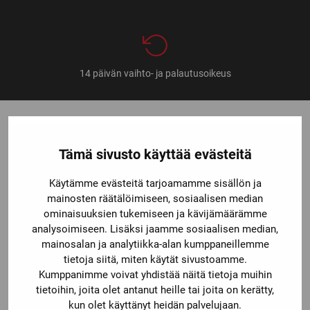
14 päivän vaihto- ja palautusoikeus
Tämä sivusto käyttää evästeitä
Käytämme evästeitä tarjoamamme sisällön ja
mainosten räätälöimiseen, sosiaalisen median
ominaisuuksien tukemiseen ja kävijämäärämme
YHTEYSTIEDOT
analysoimiseen. Lisäksi jaamme sosiaalisen median,
TAMPERE
mainosalan ja analytiikka-alan kumppaneillemme
tietoja siitä, miten käytät sivustoamme.
Ma-pe: 11-19, la: 9-16
Kumppanimme voivat yhdistää näitä tietoja muihin
tietoihin, joita olet antanut heille tai joita on kerätty,
Sammonkatu 60,
kun olet käyttänyt heidän palvelujaan.