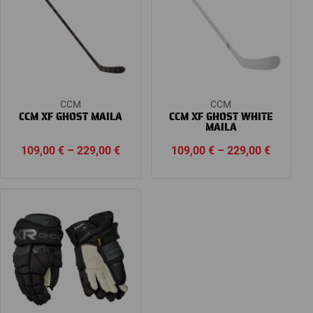
CCM
CCM
CCM XF GHOST MAILA
CCM XF GHOST WHITE
MAILA
Price
Price
109,00
€
–
229,00
€
109,00
€
–
229,00
€
range:
range:
109,00 €
109,00 
through
through
229,00 €
229,00 