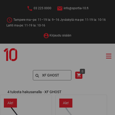
Siirry
sisältöön
03 225 0000
info@sportia-10.fi
Tampere ma–pe: 11–19 la: 9–16 Jyväskylä ma-pe: 11-19 la: 10-16
Lahti ma-pe: 11-19 la: 10-16
Kirjaudu sisään
Sportia-
10
Search
0
for:
4 tulosta hakusanalla - XF GHOST
Ale!
Ale!