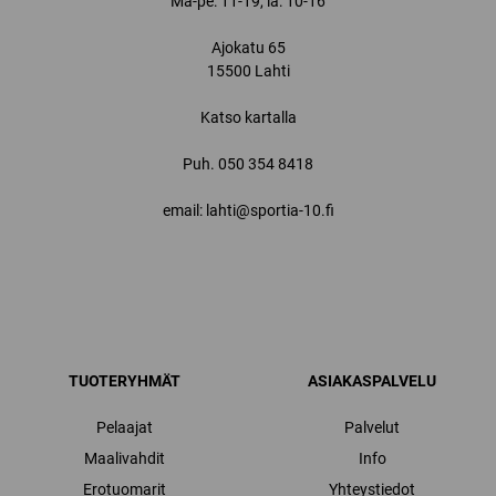
Ma-pe: 11-19, la: 10-16
Ajokatu 65
15500 Lahti
Katso kartalla
Puh.
050 354 8418
email: lahti@sportia-10.fi
TUOTERYHMÄT
ASIAKASPALVELU
Pelaajat
Palvelut
Maalivahdit
Info
Erotuomarit
Yhteystiedot