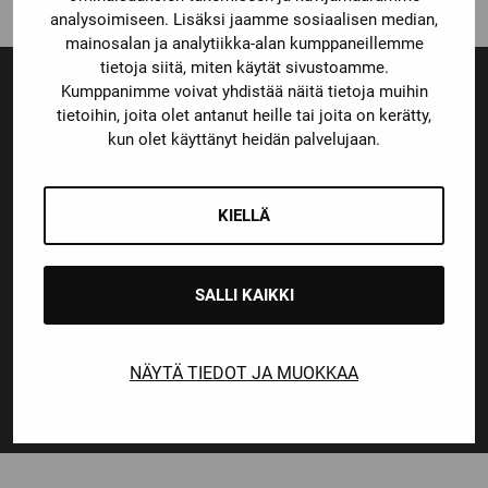
analysoimiseen. Lisäksi jaamme sosiaalisen median,
mainosalan ja analytiikka-alan kumppaneillemme
tietoja siitä, miten käytät sivustoamme.
Kumppanimme voivat yhdistää näitä tietoja muihin
tietoihin, joita olet antanut heille tai joita on kerätty,
kun olet käyttänyt heidän palvelujaan.
Ensiluokkainen palvelu
Monipuoliset maksutavat
KIELLÄ
Nopeat toimitusajat
SALLI KAIKKI
NÄYTÄ TIEDOT JA MUOKKAA
14 päivän vaihto- ja palautusoikeus