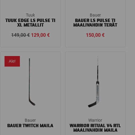
Tuuk
Bauer
TUUK EDGE LS PULSE TI
BAUER LS PULSE TI
XL METALLIT
MAALIVAHDIN TERÄT
Alkuperäinen
Nykyinen
149,00
€
129,00
€
150,00
€
hinta
hinta
oli:
on:
149,00 €.
129,00 €.
Ale!
Bauer
Warrior
BAUER TWITCH MAILA
WARRIOR RITUAL V4 RTL
MAALIVAHDIN MAILA