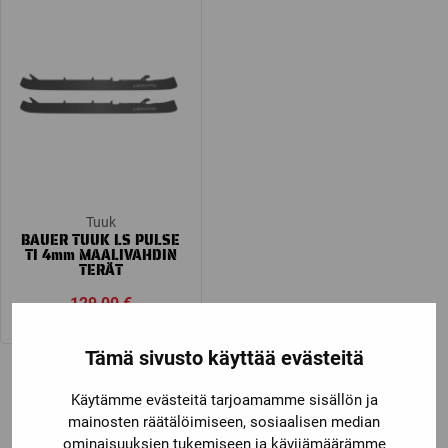
through
through
1
169,00 
049,00 €
Tuuk
BAUER TUUK LS PULSE
TI 4mm MAALIVAHDIN
TERÄT
129,00
€
Tämä sivusto käyttää evästeitä
Käytämme evästeitä tarjoamamme sisällön ja
1
2
3
…
72
Seuraava »
mainosten räätälöimiseen, sosiaalisen median
ominaisuuksien tukemiseen ja kävijämäärämme