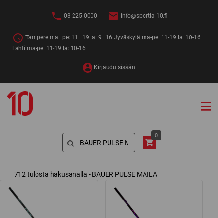
Siirry
sisältöön
03 225 0000
info@sportia-10.fi
Tampere ma–pe: 11–19 la: 9–16 Jyväskylä ma-pe: 11-19 la: 10-16
Lahti ma-pe: 11-19 la: 10-16
Kirjaudu sisään
Sportia-
10
Search
0
for:
712 tulosta hakusanalla - BAUER PULSE MAILA