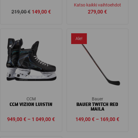
Katso kaikki vaihtoehdot
Alkuperäinen
Nykyinen
219,00
€
149,00
€
279,00
€
hinta
hinta
oli:
on:
219,00 €.
149,00 €.
Ale!
CCM
Bauer
CCM VIZION LUISTIN
BAUER TWITCH RED
MAILA
Price
Price
949,00
€
–
1 049,00
€
149,00
€
–
169,00
€
range:
range:
949,00 €
149,00 